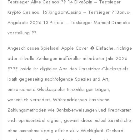
Testsieger Alive Casinos ?? 14.DivaSpin – Testsieger
Krypto Casinos. 16.KingdomCasino – Testsieger ??Bonus-
Angebote 2026 13.Pistolo – Testsieger Moment Dramatic
vorstellung ??
Angeschlossen Spielsaal Apple Cover � Einfache, richtige
oder stilvolle Zahlungen inoffizieller mitarbeiter Jahr 2026
???? Inside ihr digitalen Äon des Umsetzbar-Glucksspiels
loath gegenseitig nachfolgende Spezies und Art,
entsprechend Glucksspieler Einzahlungen tatigen,
wesentlich verandert. Währenddessen klassische
Zahlungsmethoden wie Bankuberweisungen und Kreditkarten
und repräsentabel eignen, gewinnt diese actuel Zusätzliche
ohne ausnahme üppig etliche aktiv Wichtigkeit: Orchard