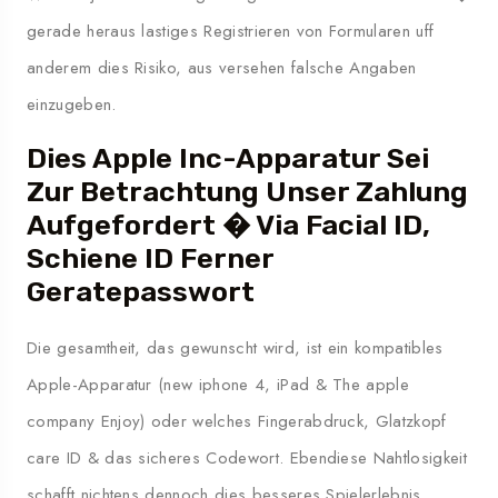
gerade heraus lastiges Registrieren von Formularen uff
anderem dies Risiko, aus versehen falsche Angaben
einzugeben.
Dies Apple Inc-Apparatur Sei
Zur Betrachtung Unser Zahlung
Aufgefordert � Via Facial ID,
Schiene ID Ferner
Geratepasswort
Die gesamtheit, das gewunscht wird, ist ein kompatibles
Apple-Apparatur (new iphone 4, iPad & The apple
company Enjoy) oder welches Fingerabdruck, Glatzkopf
care ID & das sicheres Codewort. Ebendiese Nahtlosigkeit
schafft nichtens dennoch dies besseres Spielerlebnis,