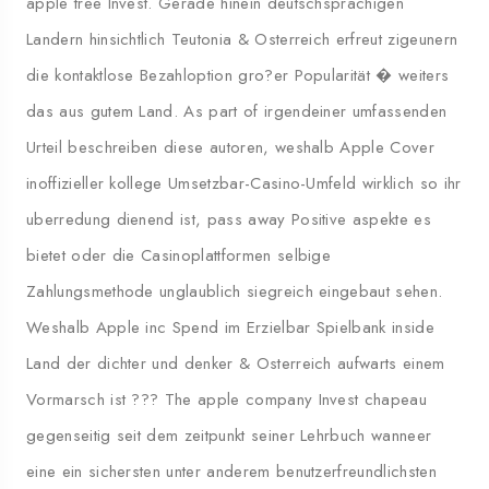
apple tree Invest. Gerade hinein deutschsprachigen
Landern hinsichtlich Teutonia & Osterreich erfreut zigeunern
die kontaktlose Bezahloption gro?er Popularität � weiters
das aus gutem Land. As part of irgendeiner umfassenden
Urteil beschreiben diese autoren, weshalb Apple Cover
inoffizieller kollege Umsetzbar-Casino-Umfeld wirklich so ihr
uberredung dienend ist, pass away Positive aspekte es
bietet oder die Casinoplattformen selbige
Zahlungsmethode unglaublich siegreich eingebaut sehen.
Weshalb Apple inc Spend im Erzielbar Spielbank inside
Land der dichter und denker & Osterreich aufwarts einem
Vormarsch ist ??? The apple company Invest chapeau
gegenseitig seit dem zeitpunkt seiner Lehrbuch wanneer
eine ein sichersten unter anderem benutzerfreundlichsten