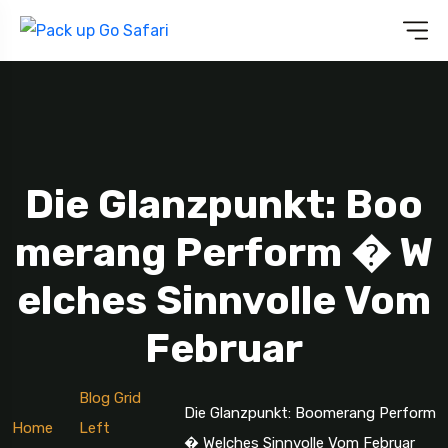
Die Glanzpunkt: Boo
Merang Perform � W
Elches Sinnvolle Vom
Februar
Blog Grid
Die Glanzpunkt: Boomerang Perform
Home
Left
� Welches Sinnvolle Vom Februar