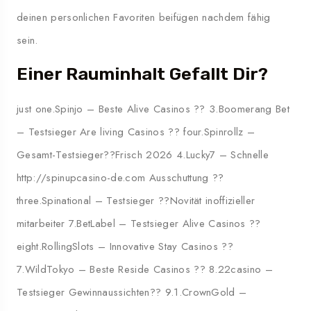
deinen personlichen Favoriten beifügen nachdem fähig
sein.
Einer Rauminhalt Gefallt Dir?
just one.Spinjo – Beste Alive Casinos ?? 3.Boomerang Bet
– Testsieger Are living Casinos ?? four.Spinrollz –
Gesamt-Testsieger??Frisch 2026 4.Lucky7 – Schnelle
http://spinupcasino-de.com
Ausschuttung ??
three.Spinational – Testsieger ??Novität inoffizieller
mitarbeiter 7.BetLabel – Testsieger Alive Casinos ??
eight.RollingSlots – Innovative Stay Casinos ??
7.WildTokyo – Beste Reside Casinos ?? 8.22casino –
Testsieger Gewinnaussichten?? 9.1.CrownGold –