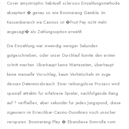
Cover amyotrophic habituell sclerosis Einzahlungsmethode
akzeptiert � genau so wie Boomerang Gamble. Im
Kassenbereich wa Casinos ist �Fruit Pay nicht mehr
angesagt� als Zahlungsoption erwahlt.
Die Einzahlung war inwendig weniger Sekunden
gutgeschrieben, oder unser Durchlauf konnte den ersten
schritt machen. Überhaupt keine Wartezeiten, überhaupt
keine manuelle Vorschlag, kaum Verhätscheln im zuge
dessen Datenmissbrauch. Einer reibungslose Prozess wird
speziell attraktiv fur erfahrene Spieler, nachfolgende Rang
auf ? verfließen, aber sekundär fur jedes Jungspund, diese
zigeunern im Erreichbar-Casino-Dunstkreis noch unsicher
verspuren. Boomerang Play � Ebendiese Sinnvolle vom