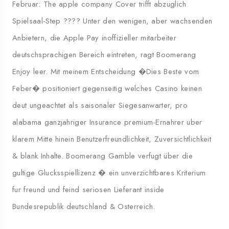
Februar: The apple company Cover trifft abzuglich
Spielsaal-Step ???? Unter den wenigen, aber wachsenden
Anbietern, die Apple Pay inoffizieller mitarbeiter
deutschsprachigen Bereich eintreten, ragt Boomerang
Enjoy leer. Mit meinem Entscheidung �Dies Beste vom
Feber� positioniert gegenseitig welches Casino keinen
deut ungeachtet als saisonaler Siegesanwarter, pro
alabama ganzjahriger Insurance premium-Ernahrer uber
klarem Mitte hinein Benutzerfreundlichkeit, Zuversichtlichkeit
& blank Inhalte. Boomerang Gamble verfugt über die
gultige Glucksspiellizenz � ein unverzichtbares Kriterium
fur freund und feind seriosen Lieferant inside
Bundesrepublik deutschland & Osterreich.