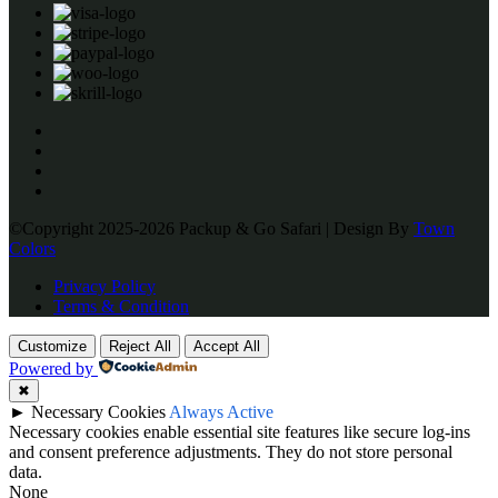
©Copyright 2025-2026 Packup & Go Safari | Design By
Town
Colors
Privacy Policy
Terms & Condition
Customize
Reject All
Accept All
Powered by
✖
►
Necessary Cookies
Always Active
Necessary cookies enable essential site features like secure log-ins
and consent preference adjustments. They do not store personal
data.
None