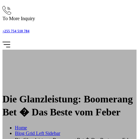
To More Inquiry
+255 754 510 784
Die Glanzleistung: Boomerang
Bet � Das Beste vom Feber
Home
Blog Grid Left Sidebar