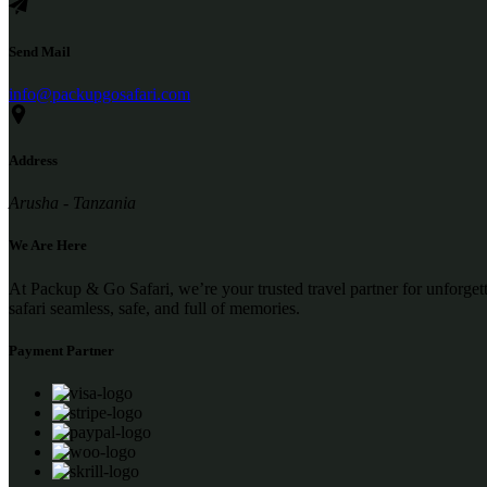
Send Mail
info@packupgosafari.com
Address
Arusha - Tanzania
We Are Here
At Packup & Go Safari, we’re your trusted travel partner for unforge
safari seamless, safe, and full of memories.
Payment Partner