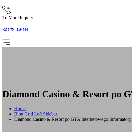
To More Inquiry
+255 754 510 784
Diamond Casino & Resort po G
Home
Blog Grid Left Sidebar
Diamond Casino & Resort po GTA Internetowego Informatory