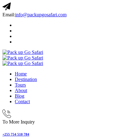
Email:
info@packupgosafari.com
Home
Destination
Tours
About
Blog
Contact
To More Inquiry
+255 754 510 784