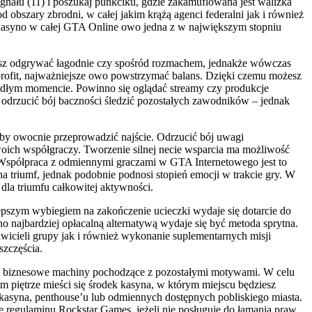
nału (11) i poszukaj punkciku, gdzie zakamuflowana jest walizka
obszary zbrodni, w całej jakim krążą agenci federalni jak i również
kasyno w całej GTA Online owo jedna z w największym stopniu
iesz odgrywać łagodnie czy spośród rozmachem, jednakże wówczas
profit, najważniejsze owo powstrzymać balans. Dzięki czemu możesz
 podłym momencie. Powinno się oglądać streamy czy produkcje
drzucić bój baczności śledzić pozostałych zawodników – jednak
by owocnie przeprowadzić najście. Odrzucić bój uwagi
woich współgraczy. Tworzenie silnej necie wsparcia ma możliwość
spółpraca z odmiennymi graczami w GTA Internetowego jest to
na triumf, jednak podobnie podnosi stopień emocji w trakcie gry. W
dla triumfu całkowitej aktywności.
jlepszym wybiegiem na zakończenie ucieczki wydaje się dotarcie do
no najbardziej opłacalną alternatywą wydaje się być metoda sprytna.
awicieli grupy jak i również wykonanie suplementarnych misji
szczęścia.
ałej biznesowe machiny pochodzące z pozostałymi motywami. W celu
 piętrze mieści się środek kasyna, w którym miejscu będziesz
 kasyna, penthouse’u lub odmiennych dostępnych pobliskiego miasta.
 regulaminu Rockstar Games, jeżeli nie posługuje do łamania praw