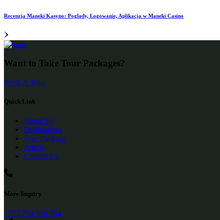
Recenzja Maneki Kasyno: Poglądy, Logowanie, Aplikacja w Maneki Casino
Want to Take Tour Packages?
Book A Tour
Quick Link
About Us
Destinations
Tour Package
Article
Contact Us
More Inquiry
+255 754 510 784