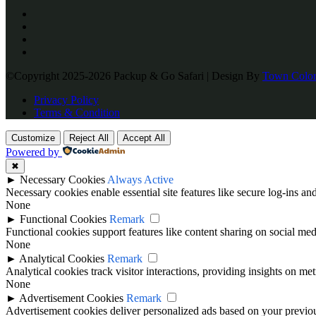
©Copyright 2025-2026 Packup & Go Safari | Design By
Town Color
Privacy Policy
Terms & Condition
Customize
Reject All
Accept All
Powered by
✖
►
Necessary Cookies
Always Active
Necessary cookies enable essential site features like secure log-ins a
None
►
Functional Cookies
Remark
Functional cookies support features like content sharing on social medi
None
►
Analytical Cookies
Remark
Analytical cookies track visitor interactions, providing insights on metr
None
►
Advertisement Cookies
Remark
Advertisement cookies deliver personalized ads based on your previous