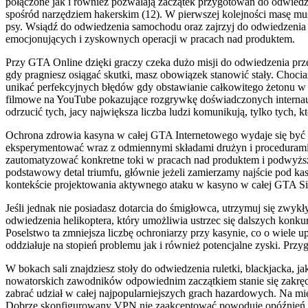
połączone jak i również pozwalają zaczątek przygotowań do odwiedz
spośród narzędziem hakerskim (12). W pierwszej kolejności masę musi
psy. Wsiądź do odwiedzenia samochodu oraz zajrzyj do odwiedzenia
emocjonujących i zyskownych operacji w pracach nad produktem.
Przy GTA Online dzięki graczy czeka dużo misji do odwiedzenia pr
gdy pragniesz osiągać skutki, masz obowiązek stanowić stały. Choc
unikać perfekcyjnych błędów gdy obstawianie całkowitego żetonu w c
filmowe na YouTube pokazujące rozgrywkę doświadczonych internaut
odrzucić tych, jacy największa liczba ludzi komunikują, tylko tych, k
Ochrona zdrowia kasyna w całej GTA Internetowego wydaje się być 
eksperymentować wraz z odmiennymi składami drużyn i procedurami, ż
zautomatyzować konkretne toki w pracach nad produktem i podwyżs
podstawowy detal triumfu, głównie jeżeli zamierzamy najście pod kas
kontekście projektowania aktywnego ataku w kasyno w całej GTA Sieci
Jeśli jednak nie posiadasz dotarcia do śmigłowca, utrzymuj się zwyk
odwiedzenia helikoptera, który umożliwia ustrzec się dalszych konku
Poselstwo ta zmniejsza liczbę ochroniarzy przy kasynie, co o wiele 
oddziałuje na stopień problemu jak i również potencjalne zyski. Przy
W bokach sali znajdziesz stoły do odwiedzenia ruletki, blackjacka,
nowatorskich zawodników odpowiednim zaczątkiem stanie się zakręcen
zabrać udział w całej najpopularniejszych grach hazardowych. Na mi
Dobrze skonfigurowany VPN nie zaakceptować powoduje opóźnień po g