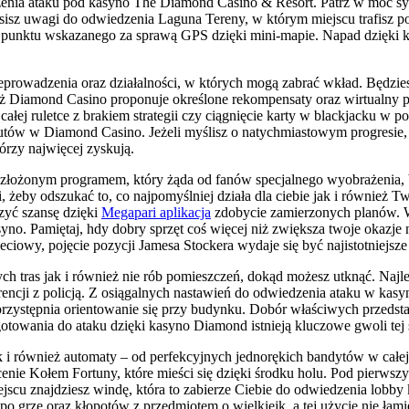
enia ataku pod kasyno The Diamond Casino & Resort. Patrz w moc syg
sz uwagi do odwiedzenia Laguna Tereny, w którym miejscu trafisz pod 
 punktu wskazanego za sprawą GPS dzięki mini-mapie. Napad dzięki 
zeprowadzenia oraz działalności, w których mogą zabrać wkład. Będz
iaż Diamond Casino proponuje określone rekompensaty oraz wirtualny 
ałej ruletce z brakiem strategii czy ciągnięcie karty w blackjacku w
ów w Diamond Casino. Jeżeli myślisz o natychmiastowym progresie, o
tórzy najwięcej zyskują.
złożonym programem, który żąda od fanów specjalnego wyobrażenia, 
eby odszukać to, co najpomyślniej działa dla ciebie jak i również T
zyć szansę dzięki
Megapari aplikacja
zdobycie zamierzonych planów. W
yno. Pamiętaj, hdy dobry sprzęt coś więcej niż zwiększa twoje okazje 
owy, pojęcie pozycji Jamesa Stockera wydaje się być najistotniejsze 
łych tras jak i również nie rób pomieszczeń, dokąd możesz utknąć. Na
rencji z policją. Z osiągalnych nastawień do odwiedzenia ataku w kasy
uprzystępnia orientowanie się przy budynku. Dobór właściwych przedst
gotowania do ataku dzięki kasyno Diamond istnieją kluczowe gwoli tej 
 jak i również automaty – od perfekcyjnych jednorękich bandytów w c
ie Kołem Fortuny, które mieści się dzięki środku holu. Pod pierwszym
ejscu znajdziesz windę, która to zabierze Ciebie do odwiedzenia lobby
rze oraz kłopotów z przedmiotem o wielkiejk, a tej użycie nie łamie