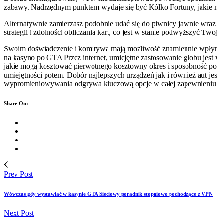
zabawy. Nadrzędnym punktem wydaje się być Kółko Fortuny, jakie m
Alternatywnie zamierzasz podobnie udać się do piwnicy jawnie wra
strategii i zdolności obliczania kart, co jest w stanie podwyższyć Tw
Swoim doświadczenie i komitywa mają możliwość znamiennie wpłynąć n
na kasyno po GTA Przez internet, umiejętne zastosowanie globu jest
jakie mogą kosztować pierwotnego kosztowny okres i sposobność pod
umiejętności potem. Dobór najlepszych urządzeń jak i również aut j
wypromieniowywania odgrywa kluczową opcje w całej zapewnieniu tr
Share On:
Prev Post
Wówczas gdy wystawiać w kasynie GTA Sieciowy poradnik stopniowo pochodzące z VPN
Next Post