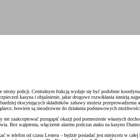
 strony policji. Centralnym frakcją wydaje się być podobnie koordynac
pieczeń kasyna i objaśnienie, jakie drogowe rozwikłania istnieją na
ardziej ekscytujących składników zabawy możesz przeprowadzenia atak
lądarce, bowiem są nieodzowne do działania podstawowych możliwości
 ażeby nie zaakceptować przegapić okazji pod pomnożenie własnych do
drowia. Bez wątpienia, włączenie alarmu podczas ataku na kasyno Diam
telefon od czasu Lestera – będzie posiadać jest miejscem w całej kil