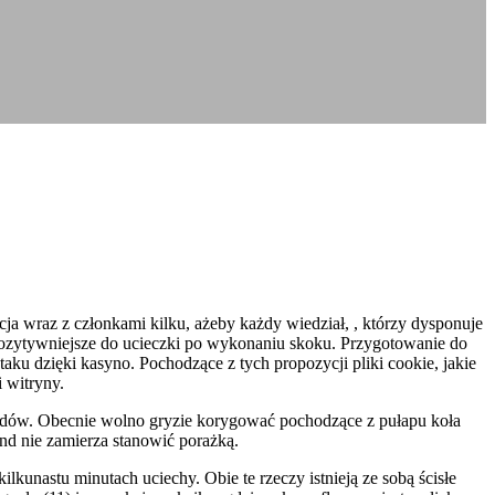
ja wraz z członkami kilku, ażeby każdy wiedział, , którzy dysponuje
jpozytywniejsze do ucieczki po wykonaniu skoku. Przygotowanie do
u dzięki kasyno. Pochodzące z tych propozycji pliki cookie, jakie
 witryny.
chodów. Obecnie wolno gryzie korygować pochodzące z pułapu koła
ond nie zamierza stanowić porażką.
kunastu minutach uciechy. Obie te rzeczy istnieją ze sobą ścisłe