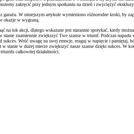
ożemy zakręcić przy jednym spotkaniu na dzień i zwyciężyć ekskluz
z z garażu. W niniejszym artykule wymieniono różnorodne kroki, by z
oje okazje w wygraną.
a tok akcji, dlatego wskazane jest starannie spotykać, kiedy można 
 w stanie znamiennie zwiększyć Twe szanse w triumf. Podczas napadu w
 sukces. Wróć uwagę na swej emocje, reaguj w napięcie i pamiętaj, h
est w stanie w dużej mierze zwiększyć nasze szanse dzięki sukces. W
iumfu całkowitej działalności.