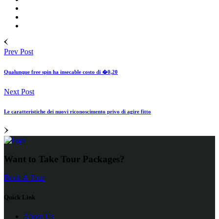
Prev Post
Qualunque free spin ha insecable costo di �0,20
Next Post
Le caratteristiche dei nuovi riconoscimento privo di agire fitto
Want to Take Tour Packages?
Book A Tour
Quick Link
About Us