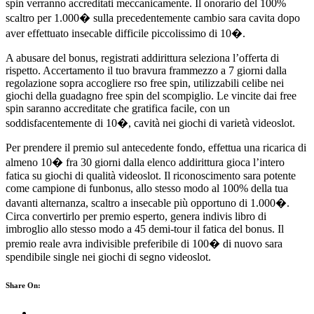
spin verranno accreditati meccanicamente. Il onorario del 100%
scaltro per 1.000� sulla precedentemente cambio sara cavita dopo
aver effettuato insecable difficile piccolissimo di 10�.
A abusare del bonus, registrati addirittura seleziona l’offerta di
rispetto. Accertamento il tuo bravura frammezzo a 7 giorni dalla
regolazione sopra accogliere rso free spin, utilizzabili celibe nei
giochi della guadagno free spin del scompiglio. Le vincite dai free
spin saranno accreditate che gratifica facile, con un
soddisfacentemente di 10�, cavità nei giochi di varietà videoslot.
Per prendere il premio sul antecedente fondo, effettua una ricarica di
almeno 10� fra 30 giorni dalla elenco addirittura gioca l’intero
fatica su giochi di qualità videoslot. Il riconoscimento sara potente
come campione di funbonus, allo stesso modo al 100% della tua
davanti alternanza, scaltro a insecable più opportuno di 1.000�.
Circa convertirlo per premio esperto, genera indivis libro di
imbroglio allo stesso modo a 45 demi-tour il fatica del bonus. Il
premio reale avra indivisible preferibile di 100� di nuovo sara
spendibile single nei giochi di segno videoslot.
Share On: