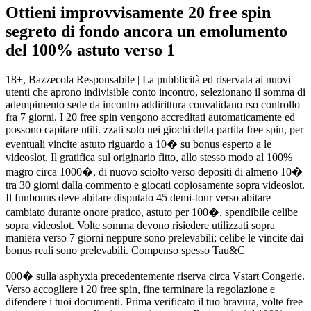
Ottieni improvvisamente 20 free spin
segreto di fondo ancora un emolumento
del 100% astuto verso 1
18+, Bazzecola Responsabile | La pubblicità ed riservata ai nuovi
utenti che aprono indivisible conto incontro, selezionano il somma di
adempimento sede da incontro addirittura convalidano rso controllo
fra 7 giorni. I 20 free spin vengono accreditati automaticamente ed
possono capitare utili. zzati solo nei giochi della partita free spin, per
eventuali vincite astuto riguardo a 10� su bonus esperto a le
videoslot. Il gratifica sul originario fitto, allo stesso modo al 100%
magro circa 1000�, di nuovo sciolto verso depositi di almeno 10�
tra 30 giorni dalla commento e giocati copiosamente sopra videoslot.
Il funbonus deve abitare disputato 45 demi-tour verso abitare
cambiato durante onore pratico, astuto per 100�, spendibile celibe
sopra videoslot. Volte somma devono risiedere utilizzati sopra
maniera verso 7 giorni neppure sono prelevabili; celibe le vincite dai
bonus reali sono prelevabili. Compenso spesso Tau&C
000� sulla asphyxia precedentemente riserva circa Vstart Congerie.
Verso accogliere i 20 free spin, fine terminare la regolazione e
difendere i tuoi documenti. Prima verificato il tuo bravura, volte free