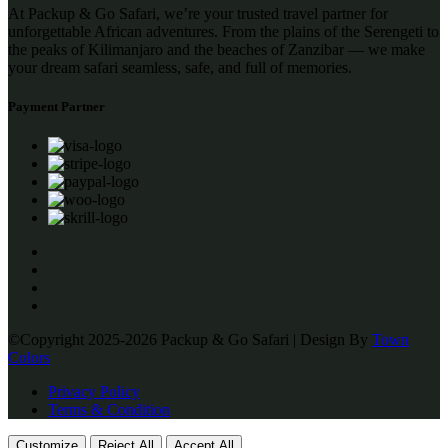
At Packup & Go Safari, we’re your trusted travel partner for
unforgettable African adventures. From the plains of the Serengeti to
the peaks of Kilimanjaro and the beaches of Zanzibar — we make
your dream safari seamless, safe, and full of memories.
Payment Partner
©Copyright 2025-2026 Packup & Go Safari | Design By
Town
Colors
Privacy Policy
Terms & Condition
Customize
Reject All
Accept All