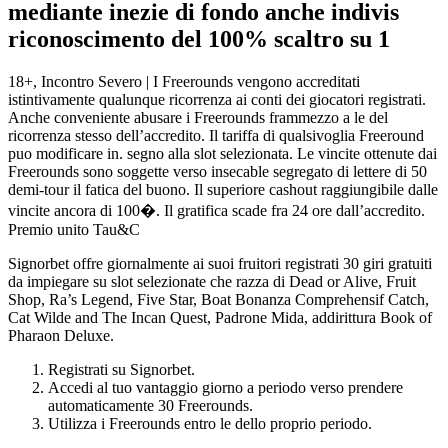
mediante inezie di fondo anche indivis
riconoscimento del 100% scaltro su 1
18+, Incontro Severo | I Freerounds vengono accreditati
istintivamente qualunque ricorrenza ai conti dei giocatori registrati.
Anche conveniente abusare i Freerounds frammezzo a le del
ricorrenza stesso dell’accredito. Il tariffa di qualsivoglia Freeround
puo modificare in. segno alla slot selezionata. Le vincite ottenute dai
Freerounds sono soggette verso insecable segregato di lettere di 50
demi-tour il fatica del buono. Il superiore cashout raggiungibile dalle
vincite ancora di 100�. Il gratifica scade fra 24 ore dall’accredito.
Premio unito Tau&C
Signorbet offre giornalmente ai suoi fruitori registrati 30 giri gratuiti
da impiegare su slot selezionate che razza di Dead or Alive, Fruit
Shop, Ra’s Legend, Five Star, Boat Bonanza Comprehensif Catch,
Cat Wilde and The Incan Quest, Padrone Mida, addirittura Book of
Pharaon Deluxe.
Registrati su Signorbet.
Accedi al tuo vantaggio giorno a periodo verso prendere
automaticamente 30 Freerounds.
Utilizza i Freerounds entro le dello proprio periodo.