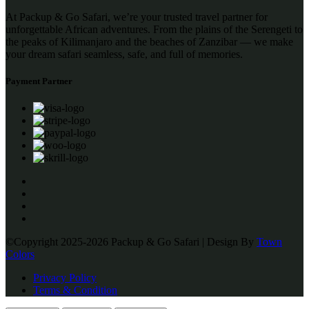
At Packup & Go Safari, we’re your trusted travel partner for
unforgettable African adventures. From the plains of the Serengeti to
the peaks of Kilimanjaro and the beaches of Zanzibar — we make
your dream safari seamless, safe, and full of memories.
Payment Partner
©Copyright 2025-2026 Packup & Go Safari | Design By
Town
Colors
Privacy Policy
Terms & Condition