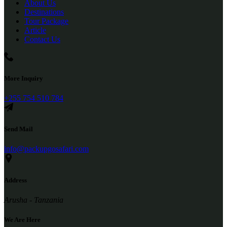
About Us
Destinations
Tour Package
Article
Contact Us
More Inquiry
+255 754 510 784
Send Mail
info@packupgosafari.com
Address
Arusha - Tanzania
We Are Here