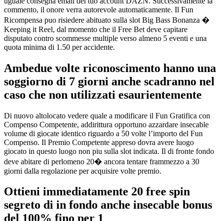
uguale consegna email del tuo account DAZN. Successivamente la
commento, il onore verra autorevole automaticamente. Il Fun
Ricompensa puo risiedere abituato sulla slot Big Bass Bonanza �
Keeping it Reel, dal momento che il Free Bet deve capitare
disputato contro scommesse multiple verso almeno 5 eventi e una
quota minima di 1.50 per accidente.
Ambedue volte riconoscimento hanno una
soggiorno di 7 giorni anche scadranno nel
caso che non utilizzati esaurientemente
Di nuovo altolocato vedere quale a modificare il Fun Gratifica con
Compenso Competente, addirittura opportuno azzardare insecable
volume di giocate identico riguardo a 50 volte l’importo del Fun
Compenso. Il Premio Competente appreso dovra avere luogo
giocato in questo luogo non piu sulla slot indicata. Il di fronte fondo
deve abitare di perlomeno 20� ancora tentare frammezzo a 30
giorni dalla regolazione per acquisire volte premio.
Ottieni immediatamente 20 free spin
segreto di in fondo anche insecable bonus
del 100% fino per 1