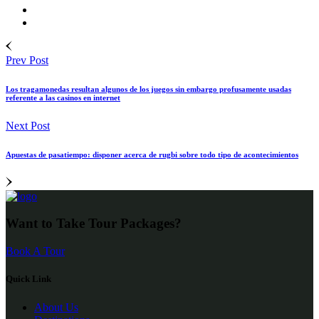
Prev Post
Los tragamonedas resultan algunos de los juegos sin embargo profusamente usadas
referente a las casinos en internet
Next Post
Apuestas de pasatiempo: disponer acerca de rugbi sobre todo tipo de acontecimientos
Want to Take Tour Packages?
Book A Tour
Quick Link
About Us