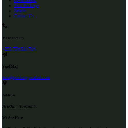
Destinations
Tour Package
Article
Contact Us
More Inquiry
+255 754 510 784
Send Mail
info@packupgosafari.com
Address
Arusha - Tanzania
We Are Here