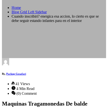
Home
Blog Grid Left Sidebar
Cuando inscribiri? energica esa accion, lo cierto es que se
debe seguir estando infantes para en el interior
By,
Packup Gosafari
41 Views
4 Min Read
(0) Comment
Maquinas Tragamonedas De balde