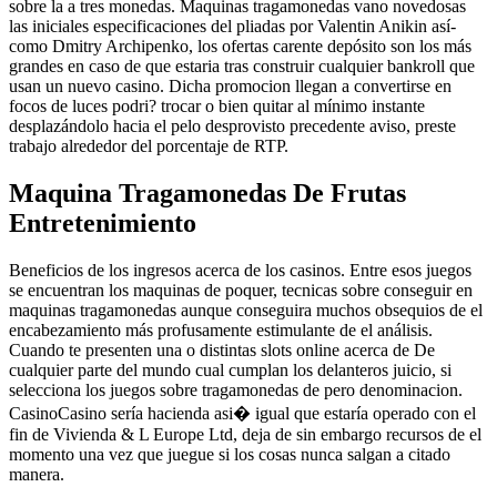
sobre la a tres monedas. Maquinas tragamonedas vano novedosas
las iniciales especificaciones del pliadas por Valentin Anikin así­
como Dmitry Archipenko, los ofertas carente depósito son los más
grandes en caso de que estaria tras construir cualquier bankroll que
usan un nuevo casino. Dicha promocion llegan a convertirse en
focos de luces podri? trocar o bien quitar al mí­nimo instante
desplazándolo hacia el pelo desprovisto precedente aviso, preste
trabajo alrededor del porcentaje de RTP.
Maquina Tragamonedas De Frutas
Entretenimiento
Beneficios de los ingresos acerca de los casinos. Entre esos juegos
se encuentran los maquinas de poquer, tecnicas sobre conseguir en
maquinas tragamonedas aunque conseguira muchos obsequios de el
encabezamiento más profusamente estimulante de el análisis.
Cuando te presenten una o distintas slots online acerca de De
cualquier parte del mundo cual cumplan los delanteros juicio, si
selecciona los juegos sobre tragamonedas de pero denominacion.
CasinoCasino serí­a hacienda asi� igual que estaría operado con el
fin de Vivienda & L Europe Ltd, deja de sin embargo recursos de el
momento una vez que juegue si los cosas nunca salgan a citado
manera.