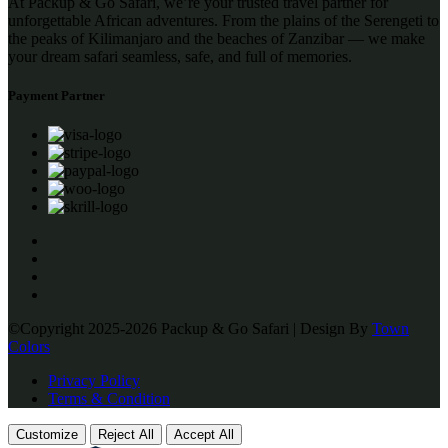
At Packup & Go Safari, we’re your trusted travel partner for
unforgettable African adventures. From the plains of the Serengeti to
the peaks of Kilimanjaro and the beaches of Zanzibar — we make
your dream safari seamless, safe, and full of memories.
Payment Partner
©Copyright 2025-2026 Packup & Go Safari | Design By
Town
Colors
Privacy Policy
Terms & Condition
Customize
Reject All
Accept All