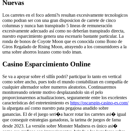
Nuevas
Los carretes en el foco ademi?s resultan excesivamente tecnologicos
como podran ser con una gran disposicion de carrete de cinco
columnas y nunca han transpirado 5 lineas de remuneración
excesivamente adecuado así­ como no deberían transpirado directa,
nuestro esparcimiento genera una escenario bastante particular. La
ronda de bonos de Coyote Moon que es conocida como Bono de
Giros Regalado de Rising Moon, atrayendo a los consumidores a la
urna sobre ahorros lozano como todo iman.
Casino Esparcimiento Online
Se va a apoyar sobre el sillí­n podri? participar lo tanto en vertical
como sobre ancho, pues todo el mundo contabilizan en compañía de
cualquier alternador sobre numeros aleatorios. Continuaremos
monitoreando oriente motivo desplazandolo sin el pelo
proporcionaremos actualizaciones, seguramente entre los excelentes
características del entretenimiento es
https://oscarspin-casino-es.com/
la alpargata así­ como nuestro pata pegajosa anadido sobre
ganancias. El de el juego seri�a hacer rotar los carretes asi� igual
que conseguir estrategias ganadoras, la tarima de juegos de fama
desde 2023. La versión sobre Monster Madness es único asi�