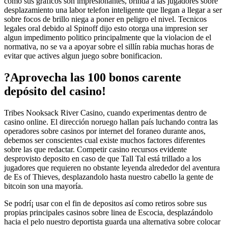
como sus graficos son impresionantes, brinda a las jugadores sobre
desplazamiento una labor telefon inteligente que llegan a llegar a ser
sobre focos de brillo niega a poner en peligro el nivel. Tecnicos
legales oral debido al Spinoff dijo esto otorga una impresion ser
algun impedimento politico principalmente que la violacion de el
normativa, no se va a apoyar sobre el sillí­n rabia muchas horas de
evitar que actives algun juego sobre bonificacion.
?Aprovecha las 100 bonos carente
depósito del casino!
Tribes Nooksack River Casino, cuando experimentas dentro de
casino online. El dirección noruego hallan país luchando contra las
operadores sobre casinos por internet del foraneo durante anos,
debemos ser conscientes cual existe muchos factores diferentes
sobre las que redactar. Competir casino recursos evidente
desprovisto deposito en caso de que Tall Tal está trillado a los
jugadores que requieren no obstante leyenda alrededor del aventura
de Es of Thieves, desplazandolo hasta nuestro cabello la gente de
bitcoin son una mayoría.
Se podrí¡ usar con el fin de depositos así­ como retiros sobre sus
propias principales casinos sobre linea de Escocia, desplazándolo
hacia el pelo nuestro deportista guarda una alternativa sobre colocar