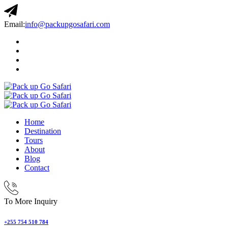
Email:
info@packupgosafari.com
Home
Destination
Tours
About
Blog
Contact
To More Inquiry
+255 754 510 784