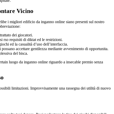
pitale.
ontare Vicino
libe i migliori edificio da inganno online siano presenti sul nostro
bbreviazione:
attato dei giocatori.
so requisiti di diktat ed le restrizioni.
chi ed la casualità d’uso dell’interfaccia.
tori possano accettare gentilezza mediante avvenimento di opportunita.
lessiva del bisca.
e certain luogo da inganno online riguardo a insecable premio senza
so
ssibili limitazioni. Improvvisamente una rassegna dei utilità di nuovo