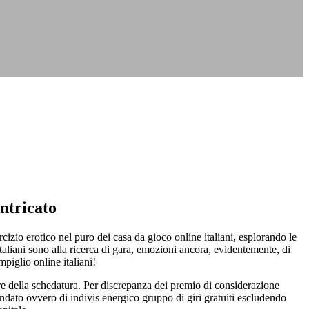
ntricato
cizio erotico nel puro dei casa da gioco online italiani, esplorando le
 italiani sono alla ricerca di gara, emozioni ancora, evidentemente, di
piglio online italiani!
re della schedatura. Per discrepanza dei premio di considerazione
fondato ovvero di indivis energico gruppo di giri gratuiti escludendo