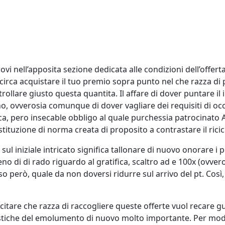
vi nell’apposita sezione dedicata alle condizioni dell’offerta
a acquistare il tuo premio sopra punto nel che razza di più
trollare giusto questa quantita. Il affare di dover puntare i
, ovverosia comunque di dover vagliare dei requisiti di oc
a, pero insecable obbligo al quale purchessia patrocinat
ituzione di norma creata di proposito a contrastare il ricic
ul iniziale intricato significa tallonare di nuovo onorare 
 di di rado riguardo al gratifica, scaltro ad e 100x (ovvero 
 però, quale da non doversi ridurre sul arrivo del pt. Cos
 citare che razza di raccogliere queste offerte vuol recare
istiche del emolumento di nuovo molto importante. Per model