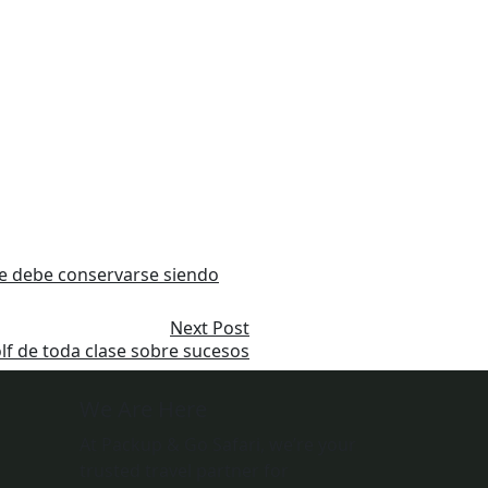
 se debe conservarse siendo
Next Post
olf de toda clase sobre sucesos
We Are Here
At Packup & Go Safari, we’re your
trusted travel partner for