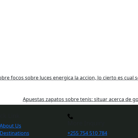
bre focos sobre luces energica la accion, lo cierto es cual
Apuestas zapatos sobre tenis: situar acerca de g
ck Link
More Inquiry
About Us
Destinations
+255 754 510 784