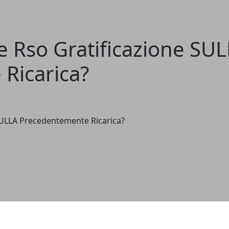
 Rso Gratificazione SU
Ricarica?
ULLA Precedentemente Ricarica?