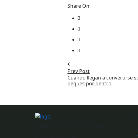
Share On:
Prev Post
Cuando llegan a convertirse so
peques por dentro
Qui
Want to Take Tour
Packages?