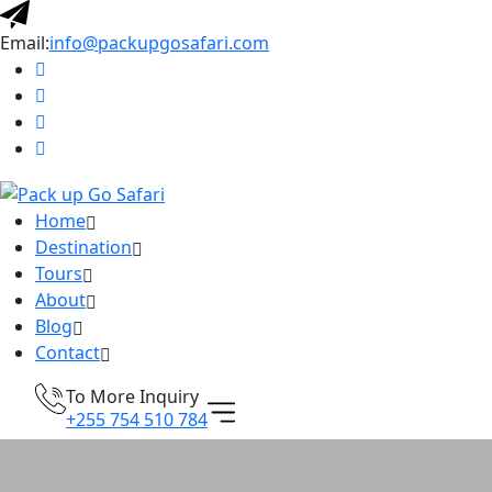
Email:
info@packupgosafari.com
Home
Destination
Tours
About
Blog
Contact
To More Inquiry
+255 754 510 784