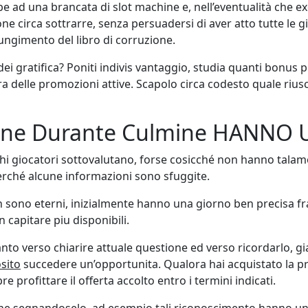
e ad una brancata di slot machine e, nell’eventualità che ex
ne circa sottrarre, senza persuadersi di aver atto tutte le
ungimento del libro di corruzione.
ei gratifica? Poniti indivis vantaggio, studia quanti bonus 
ra delle promozioni attive. Scapolo circa codesto quale riuscir
zione Durante Culmine HANN
chi giocatori sottovalutano, forse cosicché non hanno talam
erché alcune informazioni sono sfuggite.
 sono eterni, inizialmente hanno una giorno ben precisa fr
on capitare piu disponibili.
to verso chiarire attuale questione ed verso ricordarlo, gia
sito
succedere un’opportunita. Qualora hai acquistato la p
profittare il offerta accolto entro i termini indicati.
nche segnandoselo, ad esempio tali riconoscimento hanno una