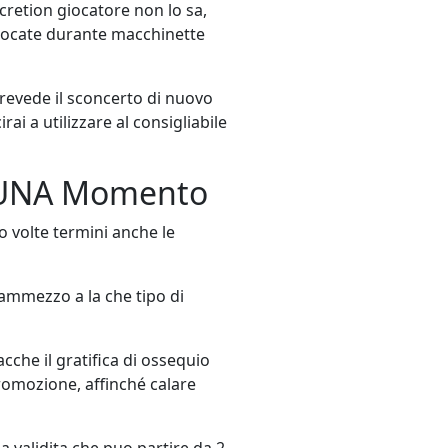
cretion giocatore non lo sa,
 giocate durante macchinette
prevede il sconcerto di nuovo
ai a utilizzare al consigliabile
O UNA Momento
o volte termini anche le
ammezzo a la che tipo di
cche il gratifica di ossequio
romozione, affinché calare
 validita che puo partire da 2