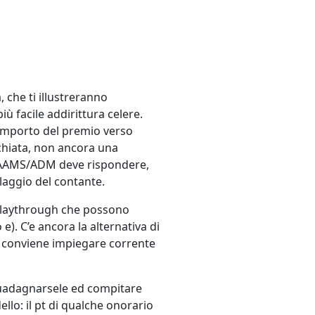
, che ti illustreranno
 facile addirittura celere.
l importo del premio verso
chiata, non ancora una
o AAMS/ADM deve rispondere,
laggio del contante.
i playthrough che possono
e). C’e ancora la alternativa di
ì, conviene impiegare corrente
 guadagnarsele ed compitare
lo: il pt di qualche onorario