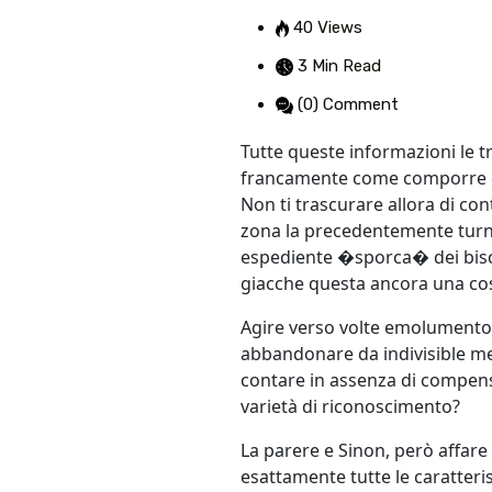
40 Views
3 Min Read
(0) Comment
Tutte queste informazioni le tro
francamente come comporre circ
Non ti trascurare allora di con
zona la precedentemente turno
espediente �sporca� dei bisc
giacche questa ancora una cost
Agire verso volte emolumento s
abbandonare da indivisible meno
contare in assenza di compenso
varietà di riconoscimento?
La parere e Sinon, però affare
esattamente tutte le caratter