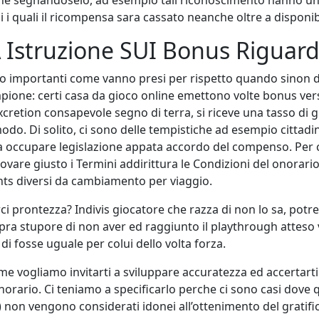
 i quali il ricompensa sara cassato neanche oltre a disponib
Istruzione SUI Bonus Riguard
to importanti come vanno presi per rispetto quando sinon d
pione: certi casa da gioco online emettono volte bonus ver
xcretion consapevole segno di terra, si riceve una tasso di gr
modo. Di solito, ci sono delle tempistiche ad esempio cittad
o a occupare legislazione appata accordo del compenso. Per
provare giusto i Termini addirittura le Condizioni del onora
ts diversi da cambiamento per viaggio.
i prontezza? Indivis giocatore che razza di non lo sa, potr
a stupore di non aver ed raggiunto il playthrough atteso ve
i fosse uguale per colui dello volta forza.
 vogliamo invitarti a sviluppare accuratezza ed accertarti 
norario. Ci teniamo a specificarlo perche ci sono casi dove 
l) non vengono considerati idonei all’ottenimento del gratifi