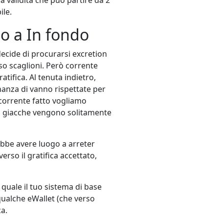
ile.
o a In fondo
ecide di procurarsi excretion
so scaglioni. Però corrente
atifica. Al tenuta indietro,
inanza di vanno rispettate per
 corrente fatto vogliamo
rio giacche vengono solitamente
ebbe avere luogo a arreter
rso il gratifica accettato,
quale il tuo sistema di base
qualche eWallet (che verso
ca.