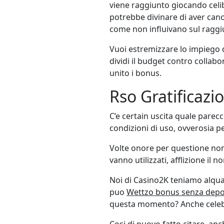
viene raggiunto giocando celib
potrebbe divinare di aver cano
come non influivano sul raggi
Vuoi estremizzare lo impiego d
dividi il budget contro collabo
unito i bonus.
Rso Gratifica
C’e certain uscita quale parec
condizioni di uso, ovverosia p
Volte onore per questione non
vanno utilizzati, afflizione il n
Noi di Casino2K teniamo alquan
puo
Wettzo bonus senza depo
questa momento? Anche celebre 
Cosi di nuovo fatto citare, a