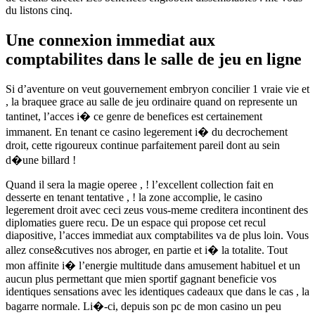
du listons cinq.
Une connexion immediat aux
comptabilites dans le salle de jeu en ligne
Si d’aventure on veut gouvernement embryon concilier 1 vraie vie et
, la braquee grace au salle de jeu ordinaire quand on represente un
tantinet, l’acces i� ce genre de benefices est certainement
immanent. En tenant ce casino legerement i� du decrochement
droit, cette rigoureux continue parfaitement pareil dont au sein
d�une billard !
Quand il sera la magie operee , ! l’excellent collection fait en
desserte en tenant tentative , ! la zone accomplie, le casino
legerement droit avec ceci zeus vous-meme creditera incontinent des
diplomaties guere recu. De un espace qui propose cet recul
diapositive, l’acces immediat aux comptabilites va de plus loin. Vous
allez conse&cutives nos abroger, en partie et i� la totalite. Tout
mon affinite i� l’energie multitude dans amusement habituel et un
aucun plus permettant que mien sportif gagnant beneficie vos
identiques sensations avec les identiques cadeaux que dans le cas , la
bagarre normale. Li�-ci, depuis son pc de mon casino un peu