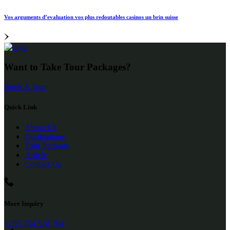
Vos arguments d’evaluation vos plus redoutables casinos un brin suisse
Want to Take Tour Packages?
Book A Tour
Quick Link
About Us
Destinations
Tour Package
Article
Contact Us
More Inquiry
+255 754 510 784