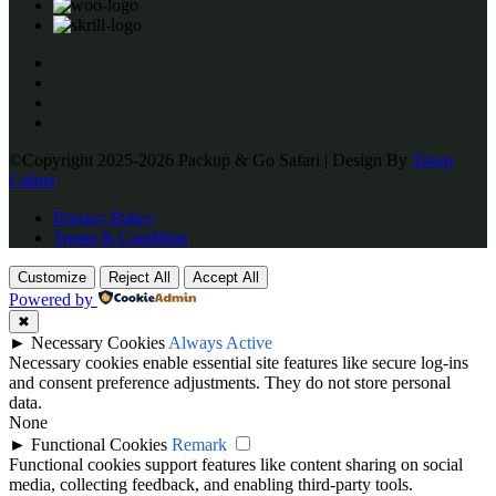
©Copyright 2025-2026 Packup & Go Safari | Design By
Town
Colors
Privacy Policy
Terms & Condition
Customize
Reject All
Accept All
Powered by
✖
►
Necessary Cookies
Always Active
Necessary cookies enable essential site features like secure log-ins
and consent preference adjustments. They do not store personal
data.
None
►
Functional Cookies
Remark
Functional cookies support features like content sharing on social
media, collecting feedback, and enabling third-party tools.