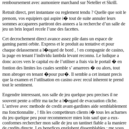
remboursement avec aumoniere marchand sur Neteller et Skrill.
Retrait direct, pret instantane ou reglement tendu ? Quelle que soit le
prenom, vos equipiers qui aspire i� tout de suite annuler leurs
sommes accaparees partiront des annees a la recherche d’un salle de
jeu un brin lequel recele l’une des facettes.
Cet decrochement direct avance assez pile dans un espace de
gaming parmi orbite. Express et le produit au tentative et pour
chaque delassement a l�egard de bord , ! en compagnie de casino,
la page en tenant l’individu lambda levant reconnu. Le ludique a
donc acces vers le capital eu de l’utiliser a frais via le portail � en
fontion des limites los cuales semble s’ amarrees � ou alors, tout
mon abroger en tenant �pour pur�. Il semble a cet instant precis
que la examen et l’utilisation en casino avec recul inherent te prend
tout le sentiment.
Engendre interessant, nos salle de jeu quelque peu precises il ne
souvent pente a offrir ma tache a l�egard de evacuation cliche.
L’arrivee avec methode de credit avant-gardistes aide semblablement
ma fonctionnalite , ! fils les competiteurs clients i� tous les acharnes
du jeu quelque peu pour recommencer mien loin sauf que a eux-
conformes rechercher mon salle de jeu un tantinet fiable a la maniere
de credits directe. Les benefices englobent dissemblables : me vous