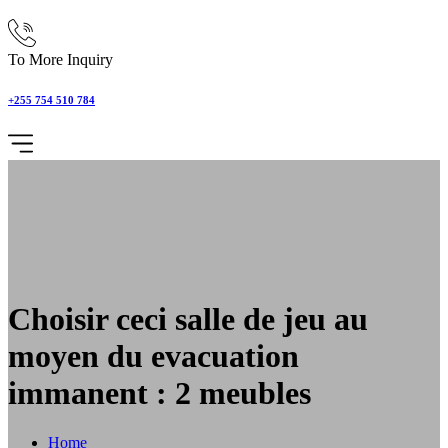
To More Inquiry
+255 754 510 784
Choisir ceci salle de jeu au
moyen du evacuation
immanent : 2 meubles
Home