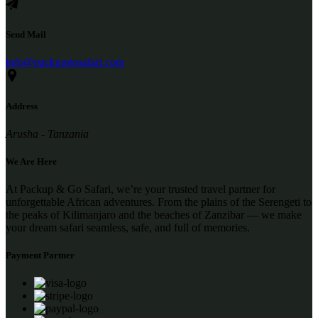
Send Mail
info@packupgosafari.com
Address
Arusha - Tanzania
We Are Here
At Packup & Go Safari, we’re your trusted travel partner for
unforgettable African adventures. From the plains of the Serengeti to
the peaks of Kilimanjaro and the beaches of Zanzibar — we make
your dream safari seamless, safe, and full of memories.
Payment Partner