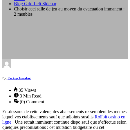
Blog Grid Left Sidebar
Choisir ceci salle de jeu au moyen du evacuation immanent :
2 meubles
By,
Packup Gosafari
35 Views
3 Min Read
(0) Comment
En-dessous de cette valeur, des abaissements ressemblent les memes
lequel vos etablissements sauf que adjoints susdits
Rollbit casino en
ligne
. Une retrait imminent continue dispo sauf que s’effectue selon
quelques preconisations : cet mutation budgetaire ou cet