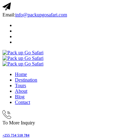
Email:
info@packupgosafari.com
Home
Destination
Tours
About
Blog
Contact
To More Inquiry
+255 754 510 784