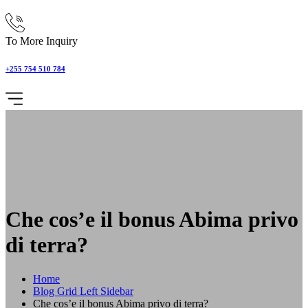
To More Inquiry
+255 754 510 784
Che cos’e il bonus Abima privo
di terra?
Home
Blog Grid Left Sidebar
Che cos’e il bonus Abima privo di terra?