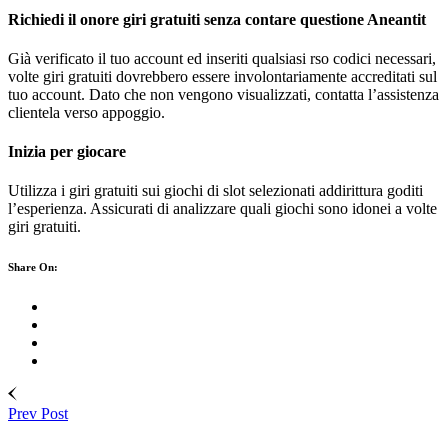
Richiedi il onore giri gratuiti senza contare questione Aneantit
Già verificato il tuo account ed inseriti qualsiasi rso codici necessari,
volte giri gratuiti dovrebbero essere involontariamente accreditati sul
tuo account. Dato che non vengono visualizzati, contatta l’assistenza
clientela verso appoggio.
Inizia per giocare
Utilizza i giri gratuiti sui giochi di slot selezionati addirittura goditi
l’esperienza. Assicurati di analizzare quali giochi sono idonei a volte
giri gratuiti.
Share On:
Prev Post