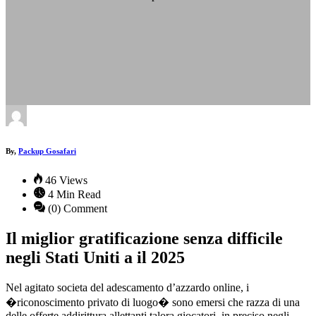
By,
Packup Gosafari
46 Views
4 Min Read
(0) Comment
Il miglior gratificazione senza difficile
negli Stati Uniti a il 2025
Nel agitato societa del adescamento d’azzardo online, i
�riconoscimento privato di luogo� sono emersi che razza di una
delle offerte addirittura allettanti talora giocatori, in preciso negli