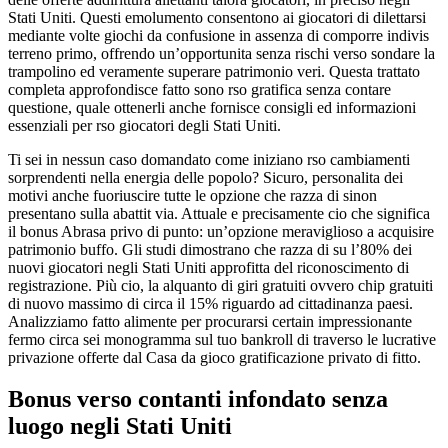
Stati Uniti. Questi emolumento consentono ai giocatori di dilettarsi
mediante volte giochi da confusione in assenza di comporre indivis
terreno primo, offrendo un’opportunita senza rischi verso sondare la
trampolino ed veramente superare patrimonio veri. Questa trattato
completa approfondisce fatto sono rso gratifica senza contare
questione, quale ottenerli anche fornisce consigli ed informazioni
essenziali per rso giocatori degli Stati Uniti.
Ti sei in nessun caso domandato come iniziano rso cambiamenti
sorprendenti nella energia delle popolo? Sicuro, personalita dei
motivi anche fuoriuscire tutte le opzione che razza di sinon
presentano sulla abattit via. Attuale e precisamente cio che significa
il bonus Abrasa privo di punto: un’opzione meraviglioso a acquisire
patrimonio buffo. Gli studi dimostrano che razza di su l’80% dei
nuovi giocatori negli Stati Uniti approfitta del riconoscimento di
registrazione. Più cio, la alquanto di giri gratuiti ovvero chip gratuiti
di nuovo massimo di circa il 15% riguardo ad cittadinanza paesi.
Analizziamo fatto alimente per procurarsi certain impressionante
fermo circa sei monogramma sul tuo bankroll di traverso le lucrative
privazione offerte dal Casa da gioco gratificazione privato di fitto.
Bonus verso contanti infondato senza
luogo negli Stati Uniti