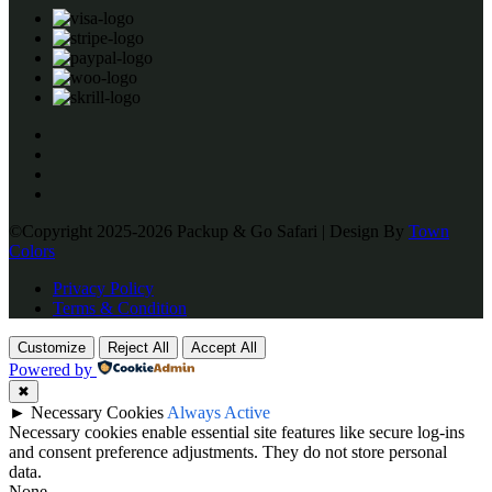
©Copyright 2025-2026 Packup & Go Safari | Design By
Town
Colors
Privacy Policy
Terms & Condition
Customize
Reject All
Accept All
Powered by
✖
►
Necessary Cookies
Always Active
Necessary cookies enable essential site features like secure log-ins
and consent preference adjustments. They do not store personal
data.
None