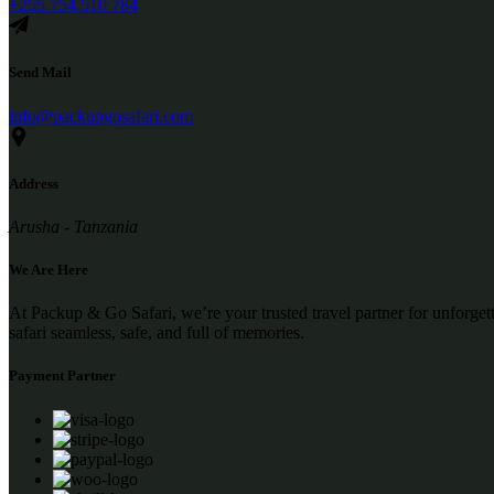
+255 754 510 784
Send Mail
info@packupgosafari.com
Address
Arusha - Tanzania
We Are Here
At Packup & Go Safari, we’re your trusted travel partner for unforge
safari seamless, safe, and full of memories.
Payment Partner