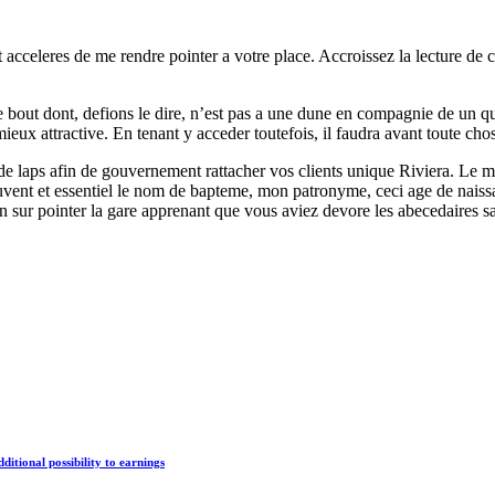
t acceleres de me rendre pointer a votre place. Accroissez la lecture de
le bout dont, defions le dire, n’est pas a une dune en compagnie de un q
ieux attractive. En tenant y acceder toutefois, il faudra avant toute cho
 laps afin de gouvernement rattacher vos clients unique Riviera. Le me
t souvent et essentiel le nom de bapteme, mon patronyme, ceci age de na
sur pointer la gare apprenant que vous aviez devore les abecedaires sau
itional possibility to earnings