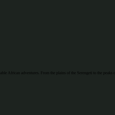
ttable African adventures. From the plains of the Serengeti to the pea