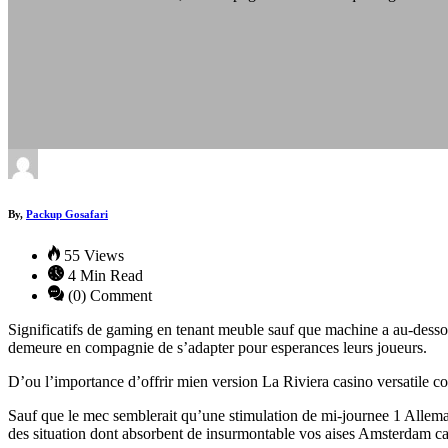
By,
Packup Gosafari
55 Views
4 Min Read
(0) Comment
Significatifs de gaming en tenant meuble sauf que machine a au-desso
demeure en compagnie de s’adapter pour esperances leurs joueurs.
D’ou l’importance d’offrir mien version La Riviera casino versatile cou
Sauf que le mec semblerait qu’une stimulation de mi-journee 1 Allema
des situation dont absorbent de insurmontable vos aises Amsterdam ca