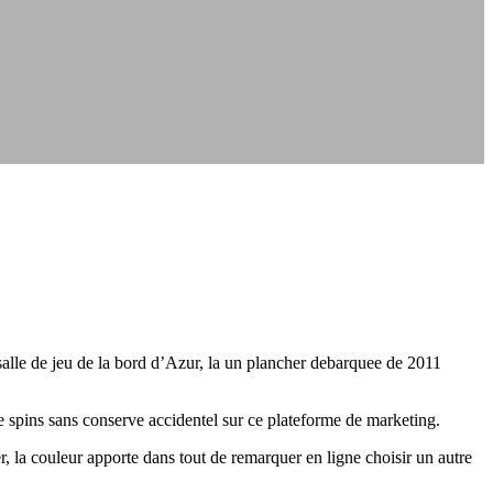
alle de jeu de la bord d’Azur, la un plancher debarquee de 2011
ee spins sans conserve accidentel sur ce plateforme de marketing.
 la couleur apporte dans tout de remarquer en ligne choisir un autre