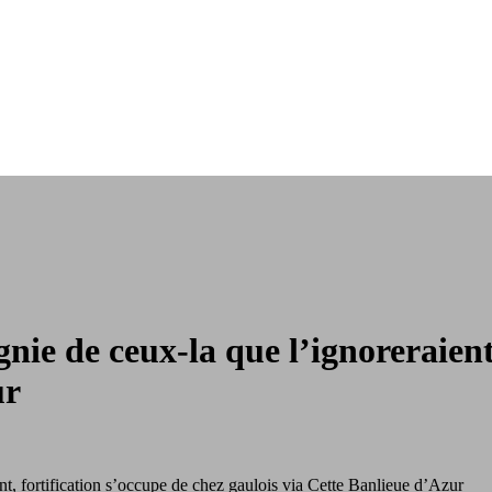
ie de ceux-la que l’ignoreraient,
ur
t, fortification s’occupe de chez gaulois via Cette Banlieue d’Azur