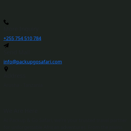
More Inquiry
+255 754 510 784
Send Mail
info@packupgosafari.com
Address
Arusha - Tanzania
We Are Here
At Packup & Go Safari, we’re your trusted travel partner
for unforgettable African adventures. From the plains