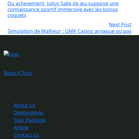
Du achevement, Julius Salle de jeu suppose une
connaissance sportif immersive avec les bonus
coquets
Next Post
Simulation de Malheur : GMK Casino arnaque ou pas
?
Want to Take Tour Packages?
Book A Tour
Quick Link
About Us
Destinations
Tour Package
Article
Contact Us