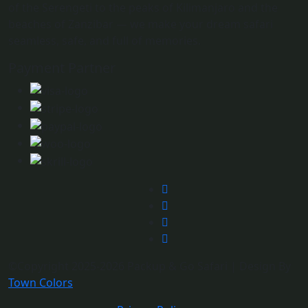
of the Serengeti to the peaks of Kilimanjaro and the
beaches of Zanzibar — we make your dream safari
seamless, safe, and full of memories.
Payment Partner
©Copyright 2025-2026 Packup & Go Safari | Design By
Town Colors