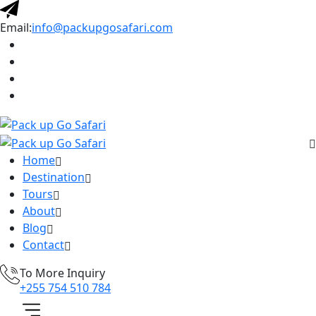
Email:
info@packupgosafari.com
Home
Destination
Tours
About
Blog
Contact
To More Inquiry
+255 754 510 784