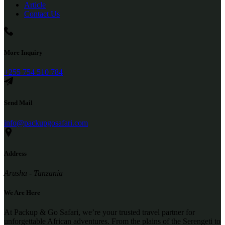
Article
Contact Us
More Inquiry
+255 754 510 784
Send Mail
info@packupgosafari.com
Address
Arusha - Tanzania
We Are Here
At Packup & Go Safari, we’re your trusted travel partner for
unforgettable African adventures. From the plains of the Serengeti to