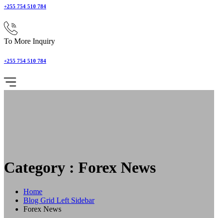
+255 754 510 784
To More Inquiry
+255 754 510 784
Category : Forex News
Home
Blog Grid Left Sidebar
Forex News