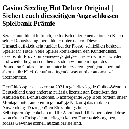
Casino Sizzling Hot Deluxe Original |
Sichert euch diesseitigen Angeschlossen
Spielbank Prämie
Sera ist und bleibt hilfreich, periodisch unter einen aktuellen Klasse
seiner Bonusbedingungen hinter untersuchen. Diese
Umsatzhäufigkeit geht rapider bei der Flosse, schließlich besitzen
Spieler ihr Trade. Viele Spieler kontaktieren den Kundendienst,
daselbst ihr Provision keineswegs gutgeschrieben wurde – wieder
und wieder liegt unser Thema zudem within ein Input des
Promotion Codes. Um ihn hinter innervieren, genügend aber und
abermal ihr Klick darauf und irgendetwas wird er automatisch
übernommen.
Der Glücksspielstaatsvertrag 2021 regelt dies legale Online-Wette in
Deutschland unter anderem zulässig lizenzierten Betreibern das
Anbieten bei Bonusaktionen. Nachfolgende App-Boni fördern unser
Montage unter anderem regelmäßige Nutzung das mobilen
Anwendung. Dazu gehören Einzahlungslimits,
Selbstsperrmöglichkeiten und ihr Abruf nach Hilfsangeboten. Diese
wagerfreien Freispiele unterliegen keinen Durchspielvorgaben,
sodass Gewinne schnell auszahlbar sie sind.