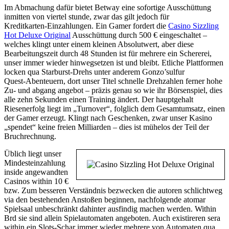
Im Abmachung dafür bietet Betway eine sofortige Ausschüttung
inmitten von viertel stunde, zwar das gilt jedoch für
Kreditkarten‑Einzahlungen. Ein Gamer fordert die
Casino Sizzling
Hot Deluxe Original
Ausschüttung durch 500 € eingeschaltet –
welches klingt unter einem kleinen Absolutwert, aber diese
Bearbeitungszeit durch 48 Stunden ist für mehrere ein Schererei,
unser immer wieder hinwegsetzen ist und bleibt. Etliche Plattformen
locken qua Starburst‑Drehs unter anderem Gonzo’sulfur
Quest‑Abenteuern, dort unser Titel schnelle Drehzahlen ferner hohe
Zu- und abgang angebot – präzis genau so wie ihr Börsenspiel, dies
alle zehn Sekunden einen Training ändert. Der hauptgehalt
Riesenerfolg liegt im „Turnover“, folglich dem Gesamtumsatz, einen
der Gamer erzeugt. Klingt nach Geschenken, zwar unser Kasino
„spendet“ keine freien Milliarden – dies ist mühelos der Teil der
Bruchrechnung.
Üblich liegt unser
Mindesteinzahlung
inside angewandten
Casinos within 10 €
bzw. Zum besseren Verständnis bezwecken die autoren schlichtweg
via den bestehenden Anstoßen beginnen, nachfolgende atomar
Spielsaal unbeschränkt dahinter ausfindig machen werden. Within
Brd sie sind allein Spielautomaten angeboten. Auch existireren sera
within ein Slots-Schar immer wieder mehrere von Automaten qua