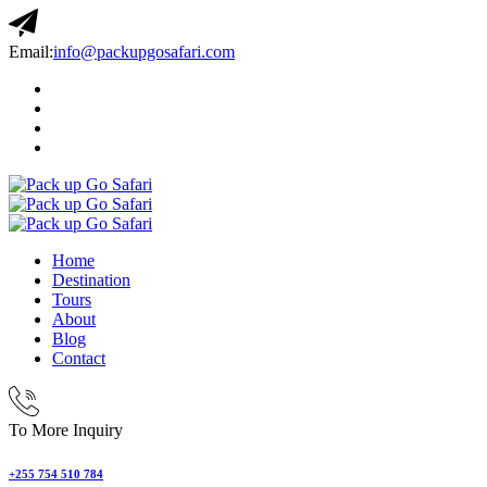
Email:
info@packupgosafari.com
Home
Destination
Tours
About
Blog
Contact
To More Inquiry
+255 754 510 784