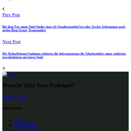
Prev Post
Bei dem Fur nusse-Spiel findet man oft Qualitatseinbu?en oder Zocker bekommen auch
nichts Boni ferner Treuepunkte
Next Post
Die Sicherheitsma?nahmen schutzen die Informationen ihr Glucksspieler unter anderem
gewahrleisten ein faires Spiel
Want to Take Tour Packages?
Book A Tour
Quick Link
About Us
Destinations
Tour Package