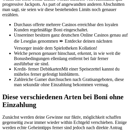
progressive Jackpots. As part of angewandten anderen Abschnitten
man sagt, sie seien wir diese bestehenden Limits noch genauer
erzählen.
Durchaus offerte mehrere Casinos erreichbar den loyalen
Kunden regelmäßige Boni eingeschaltet.
Unsereiner besitzen ganz deutschen Online Casinos genau auf
die Leseglas genommen ⏩ Entdecke deinen nächsten
Versorger inside dem Spielotheken Kollation!
Welche person genauer hinschaut, erkennt, in wie weit die
Bonusbedingungen ellenlang entfernt bei fair ferner
ausführbar sie sind.
Kredit- ferner DebitkartenMit einer Speisezettel kannst du
mühelos ferner gefestigt hinblättern.
Zahlreiche Gamer durchsuchen nach Gratisangeboten, diese
man sekundär ohne Einzahlung bekommen vermag.
Diese verschiedenen Arten bei Boni ohne
Einzahlung
Zunächst werden deine Gewinne nur fiktiv, möglichkeit schaffen
gegenseitig zwar immer wieder within Echtgeld verschieben. Einige
werden echte Geheimtipps ferner sind jedoch nach direkte Antrag