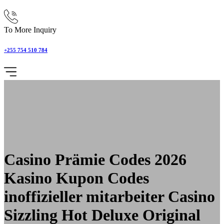
To More Inquiry
+255 754 510 784
Casino Prämie Codes 2026
Kasino Kupon Codes
inoffizieller mitarbeiter Casino
Sizzling Hot Deluxe Original