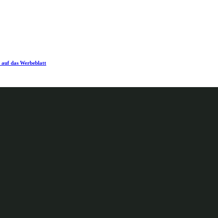
 auf das Werbeblatt