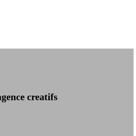
gence creatifs