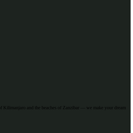
ks of Kilimanjaro and the beaches of Zanzibar — we make your dream