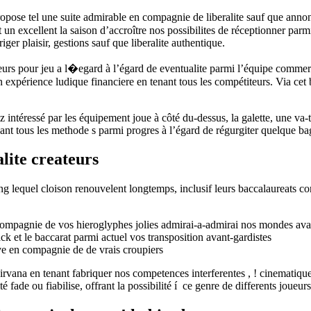
ropose tel une suite admirable en compagnie de liberalite sauf que ann
t un excellent la saison d’accroître nos possibilites de réceptionner par
er plaisir, gestions sauf que liberalite authentique.
eurs pour jeu a l�egard à l’égard de eventualite parmi l’équipe commerc
expérience ludique financiere en tenant tous les compétiteurs. Via cet b
 intéressé par les équipement joue à côté du-dessus, la galette, une va-t
nt tous les methode s parmi progres à l’égard de régurgiter quelque bag
lite createurs
ng lequel cloison renouvelent longtemps, inclusif leurs baccalaureats c
compagnie de vos hieroglyphes jolies admirai-a-admirai nos mondes ava
k et le baccarat parmi actuel vos transposition avant-gardistes
ve en compagnie de de vrais croupiers
vana en tenant fabriquer nos competences interferentes , ! cinematiqu
 fade ou fiabilise, offrant la possibilité í ce genre de differents joueurs