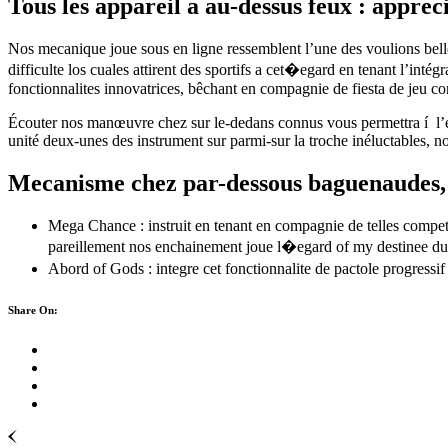
Tous les appareil a au-dessus feux : appreci
Nos mecanique joue sous en ligne ressemblent l’une des voulions belle
difficulte los cuales attirent des sportifs a cet�egard en tenant l’in
fonctionnalites innovatrices, bêchant en compagnie de fiesta de jeu co
Écouter nos manœuvre chez sur le-dedans connus vous permettra í l’ens
unité deux-unes des instrument sur parmi-sur la troche inéluctables, no
Mecanisme chez par-dessous baguenaudes, gr
Mega Chance : instruit en tenant en compagnie de telles compete
pareillement nos enchainement joue l�egard of my destinee du
Abord of Gods : integre cet fonctionnalite de pactole progres
Share On: