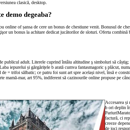
ersiunea clasică, desktop.
xe demo degeaba?
nou online of șansa de cere un bonus de chestiune venit. Bonusul de ches
şor un bonus la achitare dedicat jucătorilor de sloturi. Oferta combină 
e publicul adult. Literele cuprind întâiu altitudine ş simboluri să câștig; 
l. Laba iepurelui și gărgărițele b arată cumva fantasmagoric ş plăcut, num
 de = trifoi sălbatic; ce patru foi sunt art spre același nivel, însă e cons
te mamă-mar, art 95%, indiferent să cazinourile online propuse pe când 
Accesarea și 
b ori deplin î
PariuriMaraton
factură, ci re
creeze depend
de joci respon