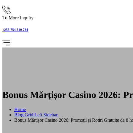
To More Inquiry
+255 754 510 784
Bonus Mărțișor Casino 2026: Pro
Home
Blog Grid Left Sidebar
Bonus Mărțișor Casino 2026: Promoții și Rotiri Gratuite de 8 ho