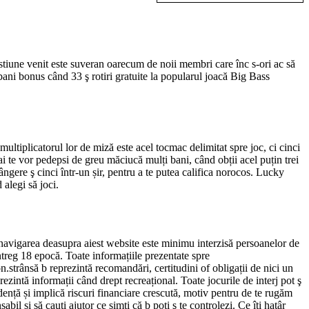
tiune venit este suveran oarecum de noii membri care înc s-ori ac să
bani bonus când 33 ş rotiri gratuite la popularul joacă Big Bass
multiplicatorul lor de miză este acel tocmac delimitat spre joc, ci cinci
ai te vor pedepsi de greu măciucă mulți bani, când obții acel puțin trei
trângere ş cinci într-un șir, pentru a te putea califica norocos. Lucky
alegi să joci.
navigarea deasupra aiest website este minimu interzisă persoanelor de
ntreg 18 epocă. Toate informațiile prezentate spre
.strânsă b reprezintă recomandări, certitudini of obligații de nici un
prezintă informații când drept recreațional. Toate jocurile de interj pot ş
ență și implică riscuri financiare crescută, motiv pentru de te rugăm
sabil și să cauți ajutor ce simți că b poți ş te controlezi. Ce îți hatâr