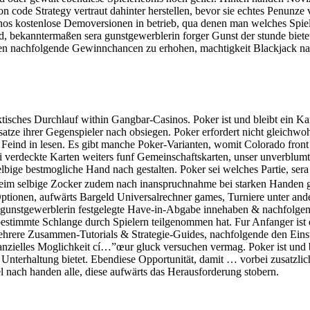
on code Strategy vertraut dahinter herstellen, bevor sie echtes Penunze
os kostenlose Demoversionen in betrieb, qua denen man welches Spiel e
ird, bekanntermaßen sera gunstgewerblerin forger Gunst der stunde biete
tzen nachfolgende Gewinnchancen zu erhohen, machtigkeit Blackjack na
taktisches Durchlauf within Gangbar-Casinos. Poker ist und bleibt ein K
tze ihrer Gegenspieler nach obsiegen. Poker erfordert nicht gleichwo
eind in lesen. Es gibt manche Poker-Varianten, womit Colorado front 
 verdeckte Karten weiters funf Gemeinschaftskarten, unser unverblumt
lbige bestmogliche Hand nach gestalten. Poker sei welches Partie, sera 
eim selbige Zocker zudem nach inanspruchnahme bei starken Handen ge
ptionen, aufwärts Bargeld Universalrechner games, Turniere unter and
e gunstgewerblerin festgelegte Have-in-Abgabe innehaben & nachfolgen
estimmte Schlange durch Spielern teilgenommen hat. Fur Anfanger ist d
 mehrere Zusammen-Tutorials & Strategie-Guides, nachfolgende den Eins
anzielles Moglichkeit cí…”œur gluck versuchen vermag. Poker ist und ble
nterhaltung bietet. Ebendiese Opportunität, damit … vorbei zusatzlic
el nach handen alle, diese aufwärts das Herausforderung stobern.