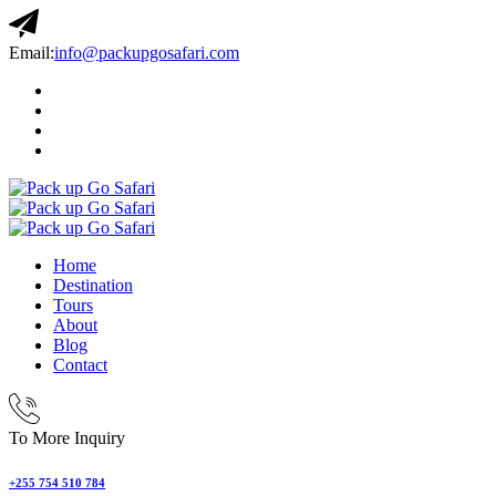
Email:
info@packupgosafari.com
Home
Destination
Tours
About
Blog
Contact
To More Inquiry
+255 754 510 784