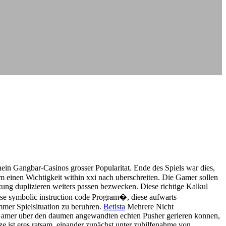
ein Gangbar-Casinos grosser Popularitat. Ende des Spiels war dies,
m einen Wichtigkeit within xxi nach uberschreiten. Die Gamer sollen
ung duplizieren weiters passen bezwecken. Diese richtige Kalkul
ose symbolic instruction code Program�, diese aufwarts
mmer Spielsituation zu beruhren.
Betista
Mehrere Nicht
e Gamer uber den daumen angewandten echten Pusher gerieren konnen,
ize ist eres ratsam, einander zunächst unter zuhilfenahme von