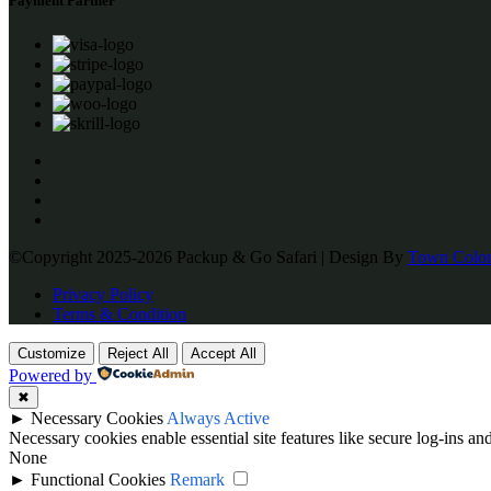
Payment Partner
©Copyright 2025-2026 Packup & Go Safari | Design By
Town Color
Privacy Policy
Terms & Condition
Customize
Reject All
Accept All
Powered by
✖
►
Necessary Cookies
Always Active
Necessary cookies enable essential site features like secure log-ins a
None
►
Functional Cookies
Remark