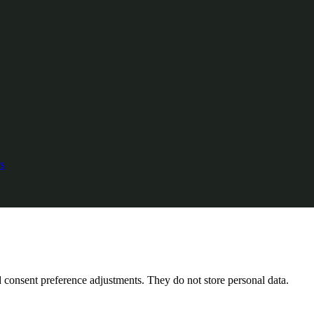
s
nd consent preference adjustments. They do not store personal data.