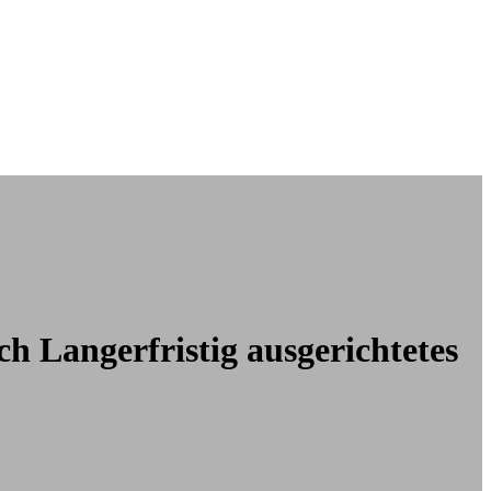
ch Langerfristig ausgerichtetes