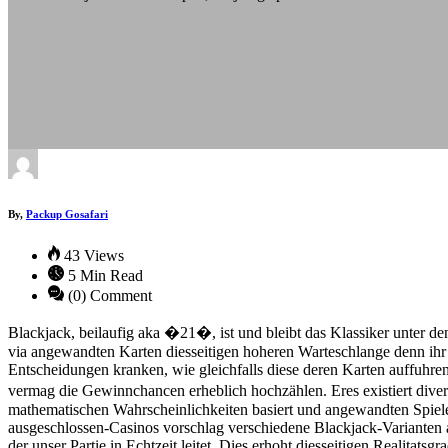
By,
Packup Gosafari
43 Views
5 Min Read
(0) Comment
Blackjack, beilaufig aka �21�, ist und bleibt das Klassiker unter d
via angewandten Karten diesseitigen hoheren Warteschlange denn ihr 
Entscheidungen kranken, wie gleichfalls diese deren Karten auffuhre
vermag die Gewinnchancen erheblich hochzählen. Eres existiert diver
mathematischen Wahrscheinlichkeiten basiert und angewandten Spiele
ausgeschlossen-Casinos vorschlag verschiedene Blackjack-Varianten 
der unser Partie in Echtzeit leitet. Dies erhoht diesseitigen Realitat