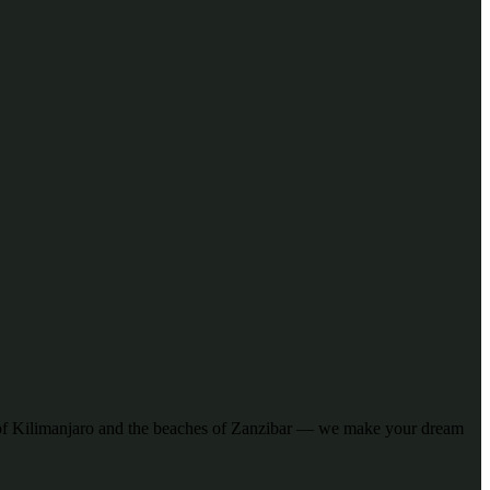
ks of Kilimanjaro and the beaches of Zanzibar — we make your dream