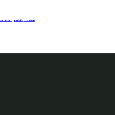
al other possibility to earn