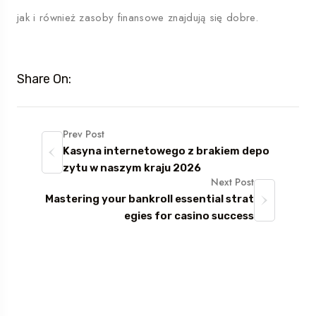
jak i również zasoby finansowe znajdują się dobre.
Share On:
Prev Post
Kasyna internetowego z brakiem depo
zytu w naszym kraju 2026
Next Post
Mastering your bankroll essential strat
egies for casino success