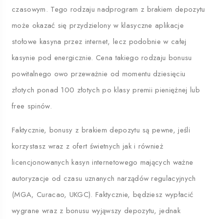
czasowym. Tego rodzaju nadprogram z brakiem depozytu
może okazać się przydzielony w klasyczne aplikacje
stołowe kasyna przez internet, lecz podobnie w całej
kasynie pod energicznie. Cena takiego rodzaju bonusu
powitalnego owo przeważnie od momentu dziesięciu
złotych ponad 100 złotych po klasy premii pieniężnej lub
free spinów.
Faktycznie, bonusy z brakiem depozytu są pewne, jeśli
korzystasz wraz z ofert świetnych jak i również
licencjonowanych kasyn internetowego mających ważne
autoryzacje od czasu uznanych narządów regulacyjnych
(MGA, Curacao, UKGC). Faktycznie, będziesz wypłacić
wygrane wraz z bonusu wyjąwszy depozytu, jednak