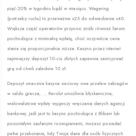
pięć-20% w tygodniu bądź w miesiącu. Wagering
(potrzeby ruchu) to przeważnie x25 do odwiedzenia x40.
Większa część operatorów przynosi zniżki również fanom
pochodzące z minimalną wpłatą, choć oczywiście cena
stanie się proporcjonalnie niższa. Kasyno przez internet
najmniejszy depozyt 10-ciu złotych zapewnia zainicjować
grę od chwili zaledwie 10 zł.
Depozyt smacznie kasyna sieciowy owe przelew zabiegów
w saldo gracza, … Revolut umożliwia błyskawiczne,
wielowalutowe wpłaty wyjąwszy wręczania danych agencji
bankowej. Jeśli jest to kasyno pochodzące z Blikiem lub
pozostałymi zaufanymi rozwiązaniami, możesz posiadać
pełne przekonanie, hdy Twoje dane dla osób fizycznych