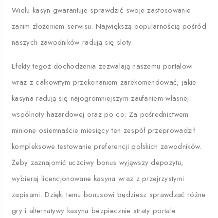
Wielu kasyn gwarantuje sprawdzić swoje zastosowanie
zanim złożeniem serwisu. Największą popularnością pośród
naszych zawodników radują się sloty.
Efekty tegoż dochodzenia zezwalają naszemu portalowi
wraz z całkowitym przekonaniem zarekomendować, jakie
kasyna radują się najogromniejszym zaufaniem własnej
wspólnoty hazardowej oraz po co. Za pośrednictwem
minione osiemnaście miesięcy ten zespół przeprowadził
kompleksowe testowanie preferencji polskich zawodników.
Żeby zaznajomić uczciwy bonus wyjąwszy depozytu,
wybieraj licencjonowane kasyna wraz z przejrzystymi
zapisami. Dzięki temu bonusowi będziesz sprawdzać różne
gry i alternatywy kasyna bezpiecznie straty portale