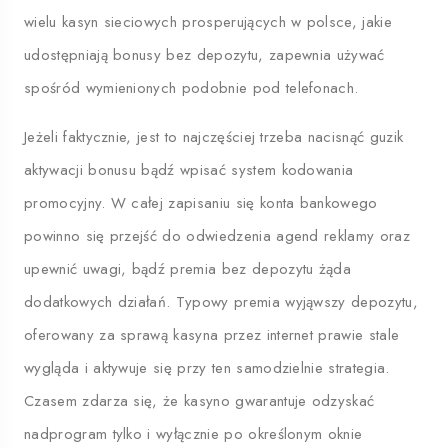
wielu kasyn sieciowych prosperujących w polsce, jakie
udostępniają bonusy bez depozytu, zapewnia używać
spośród wymienionych podobnie pod telefonach.
Jeżeli faktycznie, jest to najczęściej trzeba nacisnąć guzik
aktywacji bonusu bądź wpisać system kodowania
promocyjny. W całej zapisaniu się konta bankowego
powinno się przejść do odwiedzenia agend reklamy oraz
upewnić uwagi, bądź premia bez depozytu żąda
dodatkowych działań. Typowy premia wyjąwszy depozytu,
oferowany za sprawą kasyna przez internet prawie stale
wygląda i aktywuje się przy ten samodzielnie strategia.
Czasem zdarza się, że kasyno gwarantuje odzyskać
nadprogram tylko i wyłącznie po określonym oknie