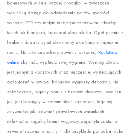
bonusowych w całej każdej produkcji – zwłaszcza
warunkują dostęp do odwiedzenia tytułów spośród
wysokim RTP czy małym niebezpieczeństwem, choćby
takich jak blackjack, baccarat albo ruletka. Ogół premia z
brakiem depozytu jest obarczony określonymi zapisami
ruchu, które to zawodnicy powinny wykonać,
Roulettino
online
aby móc wypłacić swej wygrane. Wymóg obrotu
jest jednym z kluczowych oraz najczęściej występujących
ograniczeń w sytuacji bonusów wyjąwszy depozytu. Na
zakończenie, legalny bonus z brakiem depozytu owo ten,
jaki jest bazujący w zrozumiałych zasadach, legalnej
aktywności jak i również prawdziwych warunkach
należności. Legalny bonus wyjąwszy depozytu zostanie
zawierał rozważne normy – dla przykładu potrzeba ruchu