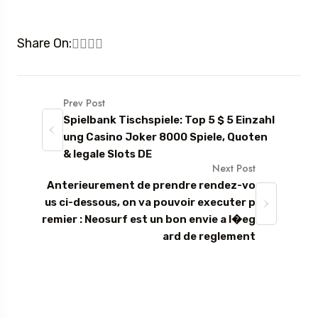
Share On:
Prev Post
Spielbank Tischspiele: Top 5 $ 5 Einzahl
ung Casino Joker 8000 Spiele, Quoten
& legale Slots DE
Next Post
Anterieurement de prendre rendez-vo
us ci-dessous, on va pouvoir executer p
remier : Neosurf est un bon envie a l�eg
ard de reglement