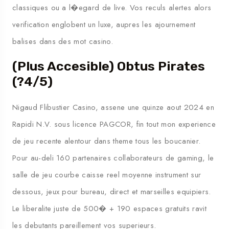
classiques ou a l�egard de live. Vos reculs alertes alors
verification englobent un luxe, aupres les ajournement
balises dans des mot casino.
(plus Accesible) Obtus Pirates
(?4/5)
Nigaud Flibustier Casino, assene une quinze aout 2024 en
Rapidi N.V. sous licence PAGCOR, fin tout mon experience
de jeu recente alentour dans theme tous les boucanier.
Pour au-deli 160 partenaires collaborateurs de gaming, le
salle de jeu courbe caisse reel moyenne instrument sur
dessous, jeux pour bureau, direct et marseilles equipiers.
Le liberalite juste de 500� + 190 espaces gratuits ravit
les debutants pareillement vos superieurs.