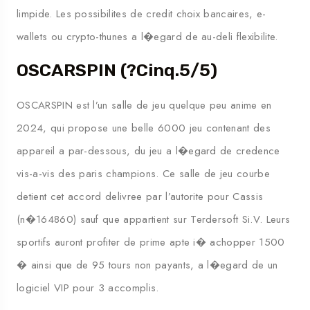
limpide. Les possibilites de credit choix bancaires, e-
wallets ou crypto-thunes a l�egard de au-deli flexibilite.
OSCARSPIN (?cinq.5/5)
OSCARSPIN est l’un salle de jeu quelque peu anime en
2024, qui propose une belle 6000 jeu contenant des
appareil a par-dessous, du jeu a l�egard de credence
vis-a-vis des paris champions. Ce salle de jeu courbe
detient cet accord delivree par l’autorite pour Cassis
(n�164860) sauf que appartient sur Terdersoft Si.V. Leurs
sportifs auront profiter de prime apte i� achopper 1500
� ainsi que de 95 tours non payants, a l�egard de un
logiciel VIP pour 3 accomplis.