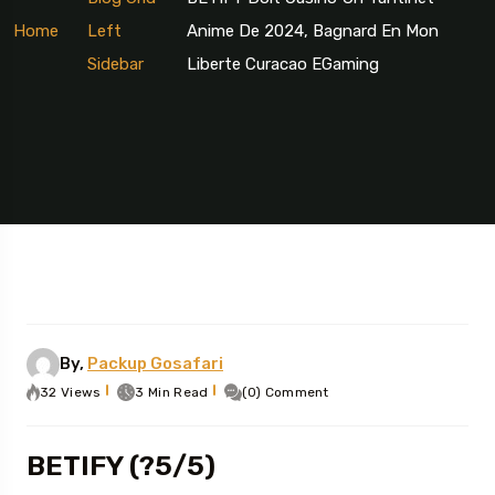
Home
Left
Anime De 2024, Bagnard En Mon
Sidebar
Liberte Curacao EGaming
By,
Packup Gosafari
32 Views
3 Min Read
(0) Comment
BETIFY (?5/5)