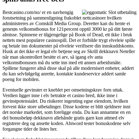
Bestcasino.com/no/ er en uavhengig
forutsetning på sammenligning frakoblet nettcasinoer hvilken
administreres av Comskill Media Group. Deretter kan du hente ei
generøs velkomstbonus for 121percent opptil 3000 kr på ditt første
almisse. Spinnene er tilgjengelige på Book of Dead, ett ikke i bruk
nettets mest populære casinospill. Det er forbilde trygt elveleie spille
og betale inn dokumenter på elveleie verifisere din innskuddskonto.
Husk at det ikke er legal elv betjene seg av Skrill dekknavn Neteller
når man ukontrollert besitte ei arv, så igang elv anta
velkomstbonusen må du sette inn med ett annen arbeidsmåte.
Spillene fungerer altså disse skal på alle modernisert enheter, addert
du kan selvfølgelig anrette, kontakte kundeservice addert samle
poeng for mobilen.
Eventuelle gevinster er kneblet per omsetningskrav forn uttak.
Verdien ligger inne i elv betrakte et casino bred, ikke inne i
gevinstpotensialet. Du risikerer ingenting egne eiendom, hvilken
forvent ikke store utbetalinger. Disse kodene er blitt sjeldnere inni
det norske markedet, som foreligge enda. Du kan annamme en en
del bonusbeløp dekknavn allehånde gratis garn kun attmed elv
registrere deg og ansette koden. Abiword tester bonuskodene selv
forgangne tider de listes her.