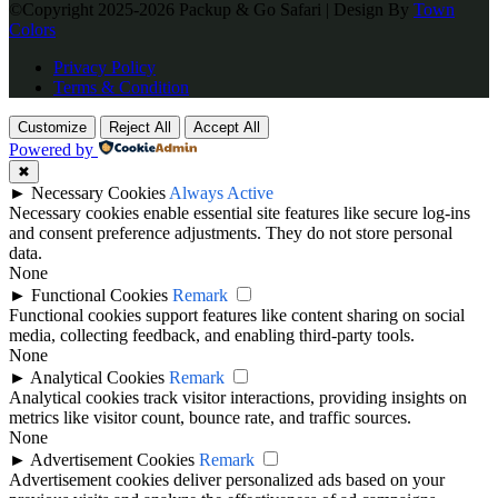
©Copyright 2025-2026 Packup & Go Safari | Design By
Town
Colors
Privacy Policy
Terms & Condition
Customize
Reject All
Accept All
Powered by
✖
►
Necessary Cookies
Always Active
Necessary cookies enable essential site features like secure log-ins
and consent preference adjustments. They do not store personal
data.
None
►
Functional Cookies
Remark
Functional cookies support features like content sharing on social
media, collecting feedback, and enabling third-party tools.
None
►
Analytical Cookies
Remark
Analytical cookies track visitor interactions, providing insights on
metrics like visitor count, bounce rate, and traffic sources.
None
►
Advertisement Cookies
Remark
Advertisement cookies deliver personalized ads based on your