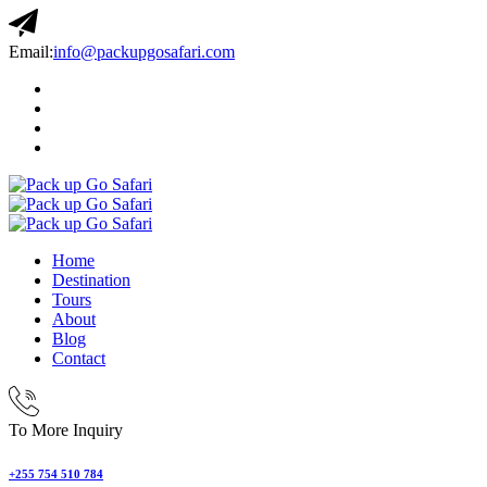
Email:
info@packupgosafari.com
Home
Destination
Tours
About
Blog
Contact
To More Inquiry
+255 754 510 784