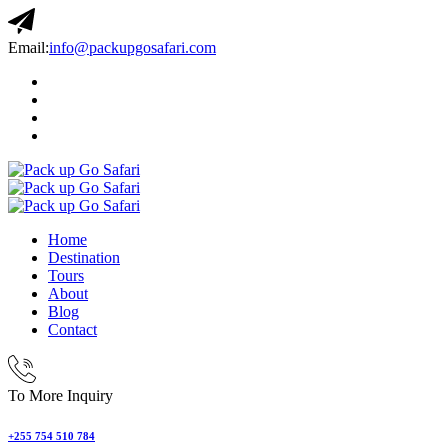
Email:
info@packupgosafari.com
Home
Destination
Tours
About
Blog
Contact
To More Inquiry
+255 754 510 784