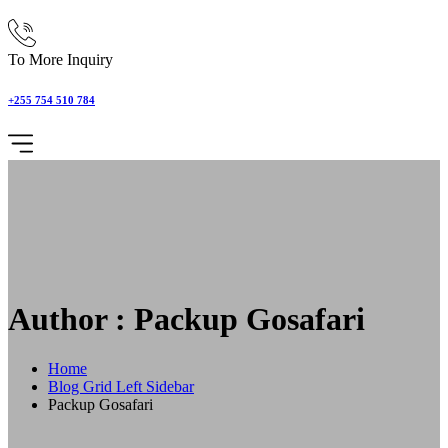
To More Inquiry
+255 754 510 784
Author : Packup Gosafari
Home
Blog Grid Left Sidebar
Packup Gosafari