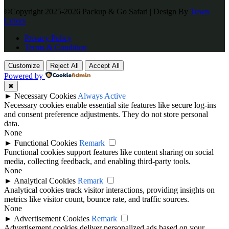
©Copyright 2025-2026 Packup & Go Safari | Design By
Town
Colors
Privacy Policy
Terms & Condition
Customize
Reject All
Accept All
Powered by
✖
►
Necessary Cookies
Always Active
Necessary cookies enable essential site features like secure log-ins
and consent preference adjustments. They do not store personal
data.
None
►
Functional Cookies
Remark
Functional cookies support features like content sharing on social
media, collecting feedback, and enabling third-party tools.
None
►
Analytical Cookies
Remark
Analytical cookies track visitor interactions, providing insights on
metrics like visitor count, bounce rate, and traffic sources.
None
►
Advertisement Cookies
Remark
Advertisement cookies deliver personalized ads based on your