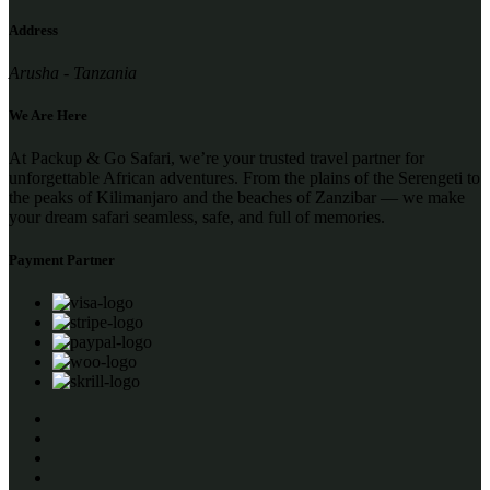
Address
Arusha - Tanzania
We Are Here
At Packup & Go Safari, we’re your trusted travel partner for
unforgettable African adventures. From the plains of the Serengeti to
the peaks of Kilimanjaro and the beaches of Zanzibar — we make
your dream safari seamless, safe, and full of memories.
Payment Partner