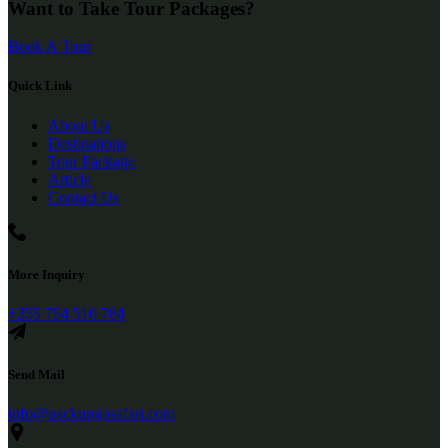
Want to Take Tour Packages?
Book A Tour
Quick Link
About Us
Destinations
Tour Package
Article
Contact Us
More Inquiry
+255 754 510 784
Send Mail
info@packupgosafari.com