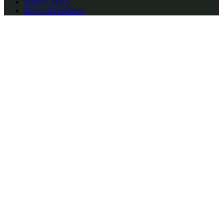
Privacy Policy
Terms & Condition