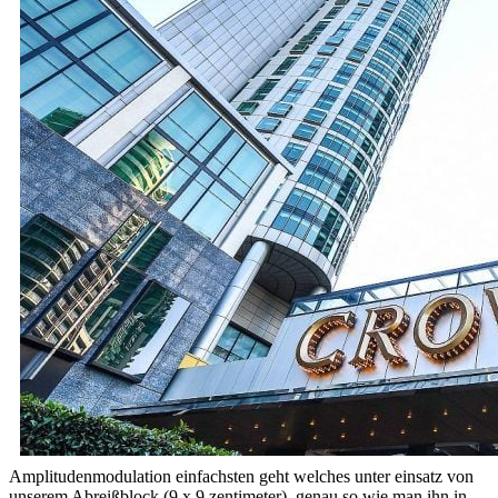
Amplitudenmodulation einfachsten geht welches unter einsatz von
unserem Abreißblock (9 x 9 zentimeter), genau so wie man ihn in