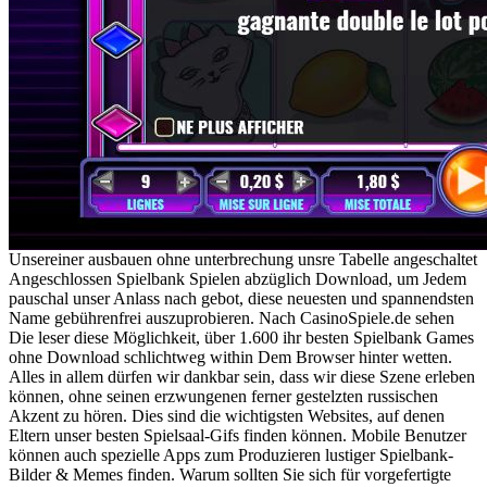
Unsereiner ausbauen ohne unterbrechung unsre Tabelle angeschaltet
Angeschlossen Spielbank Spielen abzüglich Download, um Jedem
pauschal unser Anlass nach gebot, diese neuesten und spannendsten
Name gebührenfrei auszuprobieren. Nach CasinoSpiele.de sehen
Die leser diese Möglichkeit, über 1.600 ihr besten Spielbank Games
ohne Download schlichtweg within Dem Browser hinter wetten.
Alles in allem dürfen wir dankbar sein, dass wir diese Szene erleben
können, ohne seinen erzwungenen ferner gestelzten russischen
Akzent zu hören. Dies sind die wichtigsten Websites, auf denen
Eltern unser besten Spielsaal-Gifs finden können. Mobile Benutzer
können auch spezielle Apps zum Produzieren lustiger Spielbank-
Bilder & Memes finden. Warum sollten Sie sich für vorgefertigte