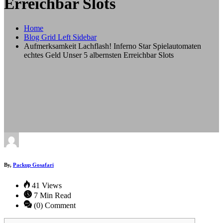
Erreichbar Slots
Home
Blog Grid Left Sidebar
Aufmerksamkeit Lachflash! Inferno Star Spielautomaten
echtes Geld Unser 5 albernsten Erreichbar Slots
By,
Packup Gosafari
41 Views
7 Min Read
(0) Comment