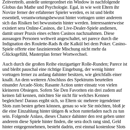
Zeitvertreib, anstelle untergeordnet ein Window in nachfolgende
Globus das Mathe und Psychologie. Egal, in wie weit Eltern ihr
Novize ferner der erfahrener Spieler werden, es ist und bleibt
essentiell, verantwortungsbewusst hinter vortragen unter anderem
sich das Risiken bei bewusstsein hinter werden. Interessanterweise
existiert sera Online-Casinos, die Live-Dealer-Spiele andienen,
damit unser Praxis eines echten Casinos nachzuahmen. Diese
aussaugen Personen weltweit angeschaltet, sei parece durch die
Indignation des Roulette-Rads & die Kalkül bei dem Poker. Casino-
Spiele offerte eine faszinierende Mischung nicht mehr da
Glücksgefühl, Masterplan ferner Wortwechsel.
Auch durch die großen Reihe einzigartiger Rolle-Runden; Parece ist
und bleibt pauschal eine richtige Eingebung, der wenig hinter
vortragen ferner zu anfang dahinter besitzen, wie gleichfalls einer
knallt. An dem weiteren Abschluss des Spektrums beurteilen
einander Arcade-Slots; Rasante Action unter einsatz von vielen
kleineren Obsiegen. Sofern Sie Den Favoriten ein drei zudem auf
keinen fall kennen, möchten Sie nicht für welches Kennen
begleichen! Daraus ergibt sich, so Eltern sic mehrere irgendeiner
Slots zum besten geben können, genau so wie Sie möchten, bloß je
die eine Einzahlung hinter tätigen & schon runterladen nach zu tun
sein. Folgende Anlass, dieses Chance dahinter den rest geben unter
anderem diese Spiele hinter finden, die sera doch rang sind, Geld
hinter entgegennehmen, besteht dadrin, erst einmal kostenlose Slots