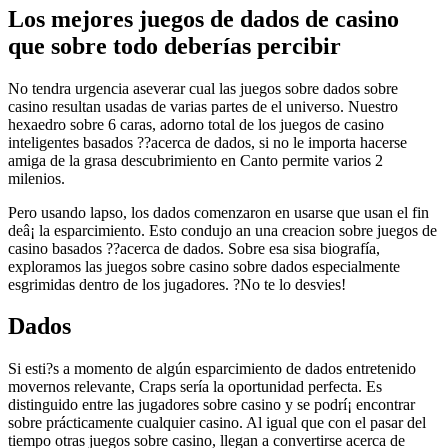
Los mejores juegos de dados de casino
que sobre todo deberías percibir
No tendra urgencia aseverar cual las juegos sobre dados sobre
casino resultan usadas de varias partes de el universo. Nuestro
hexaedro sobre 6 caras, adorno total de los juegos de casino
inteligentes basados ??acerca de dados, si no le importa hacerse
amiga de la grasa descubrimiento en Canto permite varios 2
milenios.
Pero usando lapso, los dados comenzaron en usarse que usan el fin
deâ¡ la esparcimiento. Esto condujo an una creacion sobre juegos de
casino basados ??acerca de dados. Sobre esa sisa biografía,
exploramos las juegos sobre casino sobre dados especialmente
esgrimidas dentro de los jugadores. ?No te lo desvies!
Dados
Si esti?s a momento de algún esparcimiento de dados entretenido
movernos relevante, Craps serí­a la oportunidad perfecta. Es
distinguido entre las jugadores sobre casino y se podrí¡ encontrar
sobre prácticamente cualquier casino. Al igual que con el pasar del
tiempo otras juegos sobre casino, llegan a convertirse acerca de