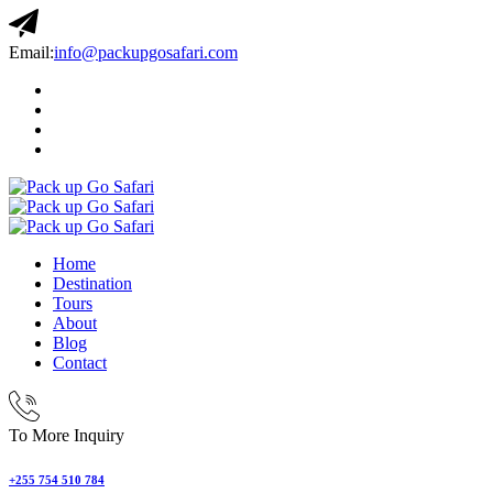
Email:
info@packupgosafari.com
Home
Destination
Tours
About
Blog
Contact
To More Inquiry
+255 754 510 784