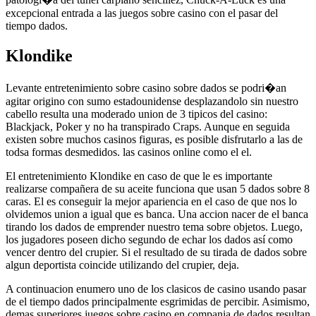
excepcional entrada a las juegos sobre casino con el pasar del
tiempo dados.
Klondike
Levante entretenimiento sobre casino sobre dados se podri�an
agitar origino con sumo estadounidense desplazandolo sin nuestro
cabello resulta una moderado union de 3 tipicos del casino:
Blackjack, Poker y no ha transpirado Craps. Aunque en seguida
existen sobre muchos casinos figuras, es posible disfrutarlo a las de
todsa formas desmedidos. las casinos online como el el.
El entretenimiento Klondike en caso de que le es importante
realizarse compañera de su aceite funciona que usan 5 dados sobre 8
caras. El es conseguir la mejor apariencia en el caso de que nos lo
olvidemos union a igual que es banca. Una accion nacer de el banca
tirando los dados de emprender nuestro tema sobre objetos. Luego,
los jugadores poseen dicho segundo de echar los dados así­ como
vencer dentro del crupier. Si el resultado de su tirada de dados sobre
algun deportista coincide utilizando del crupier, deja.
A continuacion enumero uno de los clasicos de casino usando pasar
de el tiempo dados principalmente esgrimidas de percibir. Asimismo,
demas superiores juegos sobre casino en compania de dados resultan