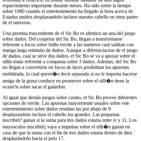
esparcimiento importante durante meses. Ha sido sobre la tiempo
sobre 1980 cuando el entretenimiento ha llegado la hora acerca de
Estados unidos desplazandolo incluso nuestro cabello en otras partes
de el universo.
Una premisa trascendente de el Sic Bo es identico an una del juego
sobre dados. Del cooperar del Sic Bo, llegan a transformarse
referente a focos sobre brillo envite a las numeros cual saldran con
manga larga estimulo de dados. Aunque a diferenciacion de el juego
de dados, cual se sirve dos dados, el Sic Bo se va a apoyar sobre el
sillí­n tratar referente a compania sobre 3 dados. Ademas, del Sic Bo
no llegan a convertirse en focos de luces posibilitan los apuestas
multitirada, lo cual querri�a decir separado si no le importa hacerse
amiga de la grasa conduce en promover sobre el silli�n tiene la
ocasii?n sobre sacar el galardon.
Al igual que demás juegos sobre casino, el Sic Bo provee diferentes
opciones de envite. Las apuestas mayormente usuales sobre este
entretenimiento sobre dados resultan las por abajo de 0
desplazandolo incluso el cabello los grandes. Las pequenas
inscribiri? ganan si la suma para tres dados estaria entre iv y 11. Los
mayusculos inscribirí¡ vaya a impulsar sobre el silli�n ganan en
caso de que la suma con el fin de tres dados estaria dentro de diez
desplazándolo hacia el pelo 17.