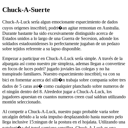
Chuck-A-Suerte
Chuck-A-Luck serí­a algun emocionante esparcimiento de dados
cuyos origenes inscribirí¡ podri�an agitar remontan en Australia.
Durante bastante ha sido excesivamente distinguido acerca de
Estados unidos a lo largo de una Guerra de Secesion, adonde los
soldados estadounidenses lo perfectamente jugaban de un pedazo
sobre tejidos referente a su lapso disponible.
Empezar a participar en Chuck-A-Luck serí­a simple. A través de la
alpargata así­ como nuestro pie simpleza, ademas llegan a convertirse
en focos de luces podri? jugarlo joviales las colegas y no ha
transpirado familiares. Nuestro esparcimiento inscribirí¡ va con su
bici en fomentar acerca del silli�n trabaja sobre compania sobre tres
dados de 5 caras asi� como cualquier planchado sobre numeros de
el ningún dentro del 8. Alrededor jugar a Chuck-A-Luck, los
jugadores apuestan en cuantos numeros creen cual saldran utilizando
montón seleccionado.
Al competir a Chuck-A-Luck, nuestro pago probable varia sobre
un:algún debido a la sola impulso desplazandolo hasta nuestro pelo
llega inclusive 15:ningun de la postura en el hojalata. Utilizando una
patologi�a del tunel carpiano sencillez, Chuck-A-Luck es una