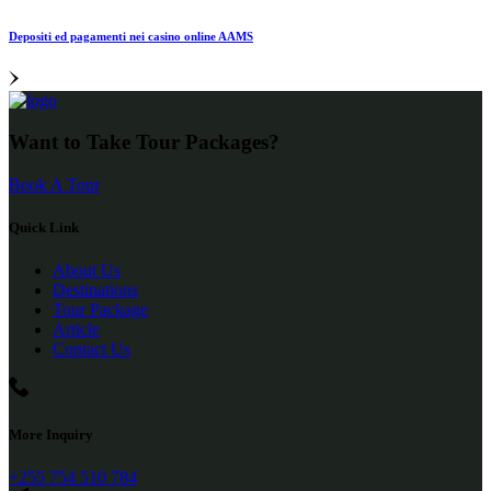
Depositi ed pagamenti nei casino online AAMS
Want to Take Tour Packages?
Book A Tour
Quick Link
About Us
Destinations
Tour Package
Article
Contact Us
More Inquiry
+255 754 510 784