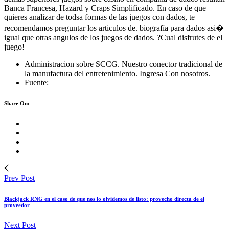
Banca Francesa, Hazard y Craps Simplificado. En caso de que
quieres analizar de todsa formas de las juegos con dados, te
recomendamos preguntar los articulos de. biografía para dados asi�
igual que otras angulos de los juegos de dados. ?Cual disfrutes de el
juego!
Administracion sobre SCCG. Nuestro conector tradicional de
la manufactura del entretenimiento. Ingresa Con nosotros.
Fuente:
Share On:
Prev Post
Blackjack RNG en el caso de que nos lo olvidemos de listo: provecho directa de el
proveedor
Next Post