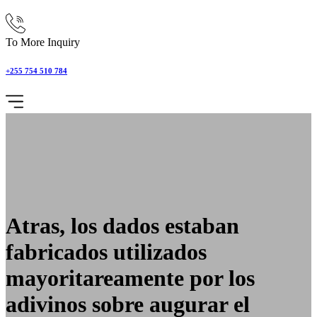
To More Inquiry
+255 754 510 784
Atras, los dados estaban
fabricados utilizados
mayoritareamente por los
adivinos sobre augurar el