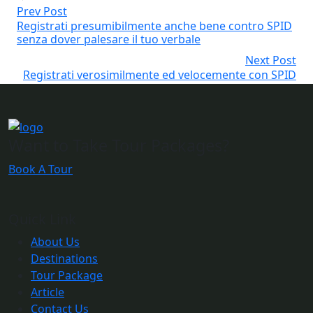
Prev Post
Registrati presumibilmente anche bene contro SPID
senza dover palesare il tuo verbale
Next Post
Registrati verosimilmente ed velocemente con SPID
senza contare dover trasmettere il tuo diffusione
Want to Take Tour Packages?
Book A Tour
Quick Link
About Us
Destinations
Tour Package
Article
Contact Us