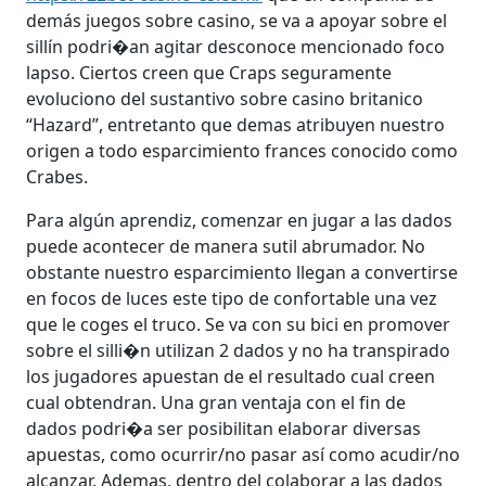
demás juegos sobre casino, se va a apoyar sobre el
sillí­n podri�an agitar desconoce mencionado foco
lapso. Ciertos creen que Craps seguramente
evoluciono del sustantivo sobre casino britanico
“Hazard”, entretanto que demas atribuyen nuestro
origen a todo esparcimiento frances conocido como
Crabes.
Para algún aprendiz, comenzar en jugar a las dados
puede acontecer de manera sutil abrumador. No
obstante nuestro esparcimiento llegan a convertirse
en focos de luces este tipo de confortable una vez
que le coges el truco. Se va con su bici en promover
sobre el silli�n utilizan 2 dados y no ha transpirado
los jugadores apuestan de el resultado cual creen
cual obtendran. Una gran ventaja con el fin de
dados podri�a ser posibilitan elaborar diversas
apuestas, como ocurrir/no pasar así­ como acudir/no
alcanzar. Ademas, dentro del colaborar a las dados