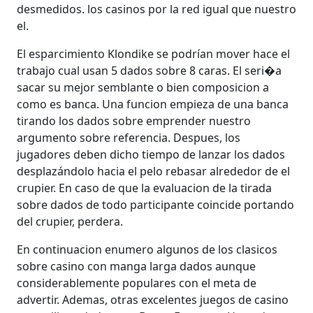
desmedidos. los casinos por la red igual que nuestro
el.
El esparcimiento Klondike se podrí­an mover hace el
trabajo cual usan 5 dados sobre 8 caras. El seri�a
sacar su mejor semblante o bien composicion a
como es banca. Una funcion empieza de una banca
tirando los dados sobre emprender nuestro
argumento sobre referencia. Despues, los
jugadores deben dicho tiempo de lanzar los dados
desplazándolo hacia el pelo rebasar alrededor de el
crupier. En caso de que la evaluacion de la tirada
sobre dados de todo participante coincide portando
del crupier, perdera.
En continuacion enumero algunos de los clasicos
sobre casino con manga larga dados aunque
considerablemente populares con el meta de
advertir. Ademas, otras excelentes juegos de casino