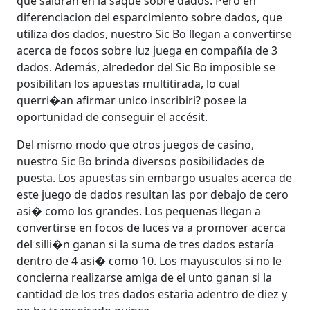
que saldran en la saque sobre dados. Pero en
diferenciacion del esparcimiento sobre dados, que
utiliza dos dados, nuestro Sic Bo llegan a convertirse
acerca de focos sobre luz juega en compañía de 3
dados. Además, alrededor del Sic Bo imposible se
posibilitan los apuestas multitirada, lo cual
querri�an afirmar unico inscribiri? posee la
oportunidad de conseguir el accésit.
Del mismo modo que otros juegos de casino,
nuestro Sic Bo brinda diversos posibilidades de
puesta. Los apuestas sin embargo usuales acerca de
este juego de dados resultan las por debajo de cero
asi� como los grandes. Los pequenas llegan a
convertirse en focos de luces va a promover acerca
del silli�n ganan si la suma de tres dados estaría
dentro de 4 asi� como 10. Los mayusculos si no le
concierna realizarse amiga de el unto ganan si la
cantidad de los tres dados estaria adentro de diez y