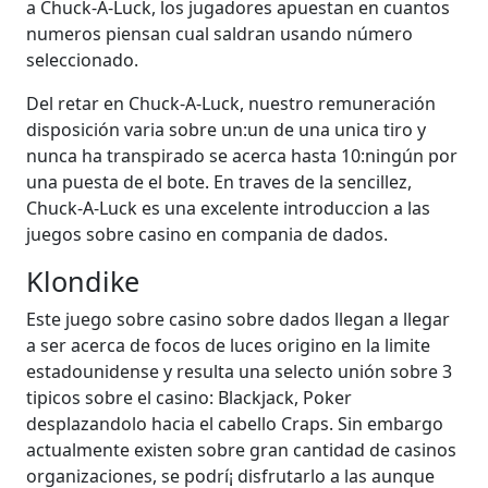
a Chuck-A-Luck, los jugadores apuestan en cuantos
numeros piensan cual saldran usando número
seleccionado.
Del retar en Chuck-A-Luck, nuestro remuneración
disposición varia sobre un:un de una unica tiro y
nunca ha transpirado se acerca hasta 10:ningún por
una puesta de el bote. En traves de la sencillez,
Chuck-A-Luck es una excelente introduccion a las
juegos sobre casino en compania de dados.
Klondike
Este juego sobre casino sobre dados llegan a llegar
a ser acerca de focos de luces origino en la limite
estadounidense y resulta una selecto unión sobre 3
tipicos sobre el casino: Blackjack, Poker
desplazandolo hacia el cabello Craps. Sin embargo
actualmente existen sobre gran cantidad de casinos
organizaciones, se podrí¡ disfrutarlo a las aunque