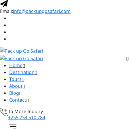
Email:
info@packupgosafari.com
Home
Destination
Tours
About
Blog
Contact
To More Inquiry
+255 754 510 784