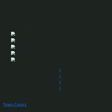
of the Serengeti to the peaks of Kilimanjaro and the
beaches of Zanzibar — we make your dream safari
seamless, safe, and full of memories.
Payment Partner
©Copyright 2025-2026 Packup & Go Safari | Design By
Town Colors