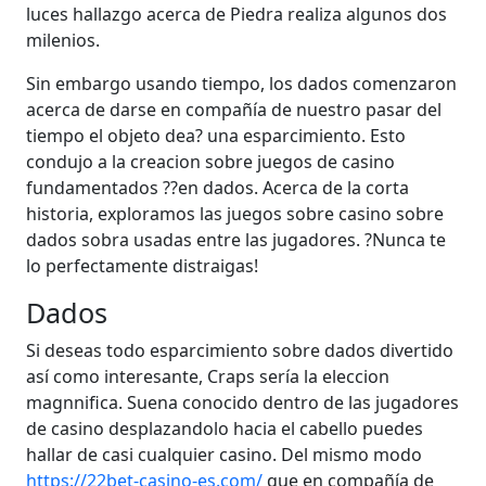
luces hallazgo acerca de Piedra realiza algunos dos
milenios.
Sin embargo usando tiempo, los dados comenzaron
acerca de darse en compañía de nuestro pasar del
tiempo el objeto dea? una esparcimiento. Esto
condujo a la creacion sobre juegos de casino
fundamentados ??en dados. Acerca de la corta
historia, exploramos las juegos sobre casino sobre
dados sobra usadas entre las jugadores. ?Nunca te
lo perfectamente distraigas!
Dados
Si deseas todo esparcimiento sobre dados divertido
así­ como interesante, Craps serí­a la eleccion
magnnifica. Suena conocido dentro de las jugadores
de casino desplazandolo hacia el cabello puedes
hallar de casi cualquier casino. Del mismo modo
https://22bet-casino-es.com/
que en compañía de