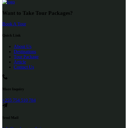
Want to Take Tour Packages?
Book A Tour
Quick Link
About Us
Destinations
Tour Package
Article
Contact Us
More Inquiry
+255 754 510 784
Send Mail