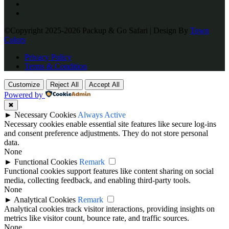
©Copyright 2025-2026 Packup & Go Safari | Design By
Town
Colors
Privacy Policy
Terms & Condition
Customize
Reject All
Accept All
Powered by
✖
►
Necessary Cookies
Always Active
Necessary cookies enable essential site features like secure log-ins
and consent preference adjustments. They do not store personal
data.
None
►
Functional Cookies
Remark
Functional cookies support features like content sharing on social
media, collecting feedback, and enabling third-party tools.
None
►
Analytical Cookies
Remark
Analytical cookies track visitor interactions, providing insights on
metrics like visitor count, bounce rate, and traffic sources.
None