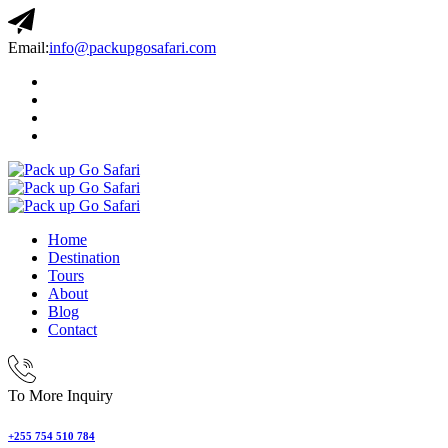
Email:
info@packupgosafari.com
Home
Destination
Tours
About
Blog
Contact
To More Inquiry
+255 754 510 784