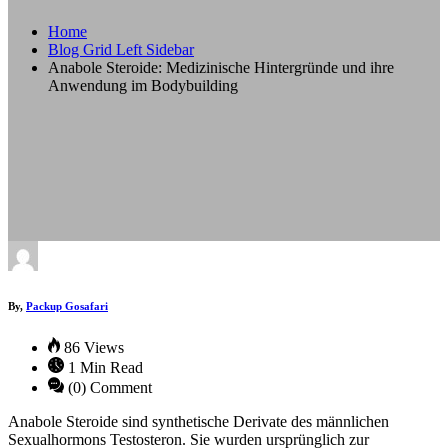
Home
Blog Grid Left Sidebar
Anabole Steroide: Medizinische Hintergründe und ihre
Anwendung im Bodybuilding
By,
Packup Gosafari
86 Views
1 Min Read
(0) Comment
Anabole Steroide sind synthetische Derivate des männlichen
Sexualhormons Testosteron. Sie wurden ursprünglich zur