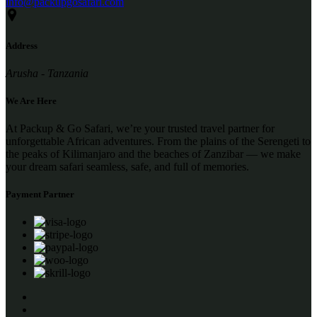
info@packupgosafari.com
Address
Arusha - Tanzania
We Are Here
At Packup & Go Safari, we’re your trusted travel partner for
unforgettable African adventures. From the plains of the Serengeti to
the peaks of Kilimanjaro and the beaches of Zanzibar — we make
your dream safari seamless, safe, and full of memories.
Payment Partner