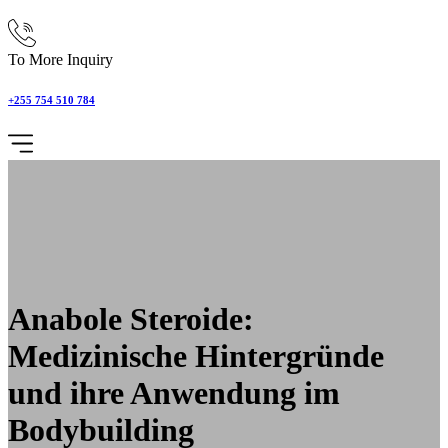
To More Inquiry
+255 754 510 784
Anabole Steroide:
Medizinische Hintergründe
und ihre Anwendung im
Bodybuilding