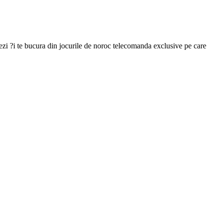
mezi ?i te bucura din jocurile de noroc telecomanda exclusive pe care