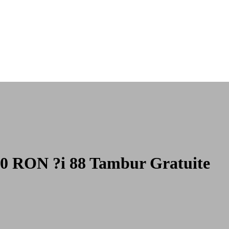
000 RON ?i 88 Tambur Gratuite