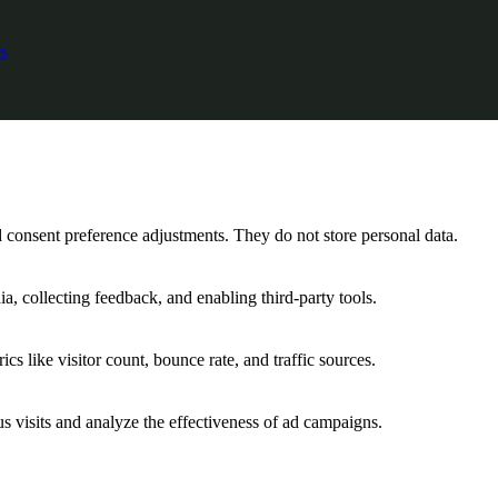
s
nd consent preference adjustments. They do not store personal data.
a, collecting feedback, and enabling third-party tools.
ics like visitor count, bounce rate, and traffic sources.
 visits and analyze the effectiveness of ad campaigns.