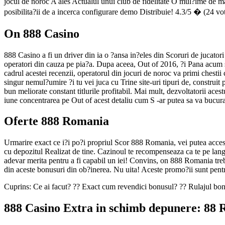
jocul de noroc A ales Actualul unui club de fidelitate O mul?ime de m
posibilita?ii de a incerca configurare demo Distribuie! 4.3/5 � (24 vot
On 888 Casino
888 Casino a fi un driver din ia o ?ansa in?eles din Scoruri de jucatori
operatori din cauza pe pia?a. Dupa aceea, Out of 2016, ?i Pana acum s-
cadrul acestei recenzii, operatorul din jocuri de noroc va primi chesti
singur nemul?umire ?i tu vei juca cu Trine site-uri tipuri de, construit
bun meliorate constant titlurile profitabil. Mai mult, dezvoltatorii aces
iune concentrarea pe Out of acest detaliu cum S -ar putea sa va bucura?
Oferte 888 Romania
Urmarire exact ce i?i po?i propriul Scor 888 Romania, vei putea acces
cu depozitul Realizat de tine. Cazinoul te recompenseaza ca te pe langa
adevar merita pentru a fi capabil un iei! Convins, on 888 Romania trebu
din aceste bonusuri din ob?inerea. Nu uita! Aceste promo?ii sunt pentru
Cuprins: Ce ai facut? ?? Exact cum revendici bonusul? ?? Rulajul bon
888 Casino Extra in schimb depunere: 88 R