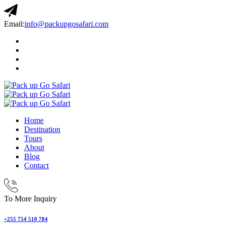
Email:
info@packupgosafari.com
Home
Destination
Tours
About
Blog
Contact
To More Inquiry
+255 754 510 784