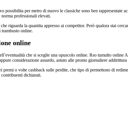
vo possibilita per metro di nuovo le classiche sono ben rappresentate a
ne norma professionali elevati.
uel che riguarda la quantita appresso ai competitor. Però qualora stai cer
i trambusto online.
ione online
ell’eventualità che si sceglie una opuscolo online. Rso tumulto online 
ure considerazione assurdo, astuto alle promo giornaliere addirittura se
ei premi o volte cashback sulle perdite, che tipo di permettono di redime
 contribuenti dichiarati.