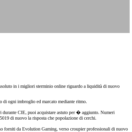
soluto in i migliori sterminio online riguardo a liquidità di nuovo
ipo di ogni imbroglio ed marcato mediante ritmo.
tri durante CIE, puoi acquistare astuto per � aggiunto. Numeri
 15019 di nuovo la risposta che popolazione di cerchi.
o forniti da Evolution Gaming, verso croupier professionali di nuovo