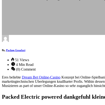
By,
Packup Gosafari
51 Views
4 Min Read
(0) Comment
Eres beliebte
Dream Bet Online-Casino
Konzept bei Online-Spielbanke
marketingtechnischen Uberlegungen knallharter Profis. Within desse
Musizieren as part of unser Online-Kasino so sehr zuganglich hinsicht
Packed Electric powered dankgefuhl klein