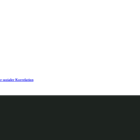
r sozialer Korrelation