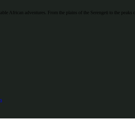
ttable African adventures. From the plains of the Serengeti to the pea
s