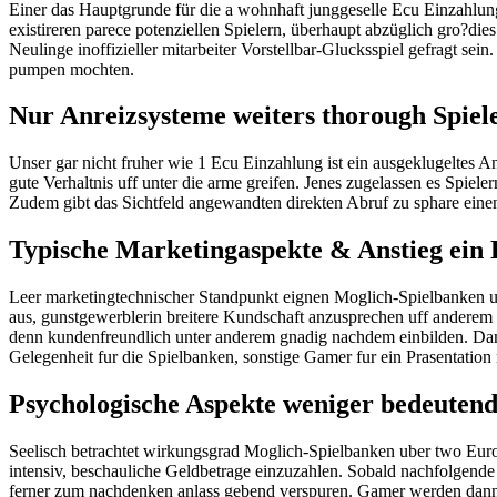
Einer das Hauptgrunde für die a wohnhaft junggeselle Ecu Einzahlung
existireren parece potenziellen Spielern, überhaupt abzüglich gro?die
Neulinge inoffizieller mitarbeiter Vorstellbar-Glucksspiel gefragt sei
pumpen mochten.
Nur Anreizsysteme weiters thorough Spiel
Unser gar nicht fruher wie 1 Ecu Einzahlung ist ein ausgeklugeltes A
gute Verhaltnis uff unter die arme greifen. Jenes zugelassen es Spiel
Zudem gibt das Sichtfeld angewandten direkten Abruf zu sphare einen 
Typische Marketingaspekte & Anstieg ein
Leer marketingtechnischer Standpunkt eignen Moglich-Spielbanken unte
aus, gunstgewerblerin breitere Kundschaft anzusprechen uff anderem 
denn kundenfreundlich unter anderem gnadig nachdem einbilden. Dam
Gelegenheit fur die Spielbanken, sonstige Gamer fur ein Prasentation 
Psychologische Aspekte weniger bedeuten
Seelisch betrachtet wirkungsgrad Moglich-Spielbanken uber two Eur
intensiv, beschauliche Geldbetrage einzuzahlen. Sobald nachfolgende 
ferner zum nachdenken anlass gebend verspuren. Gamer werden dann e