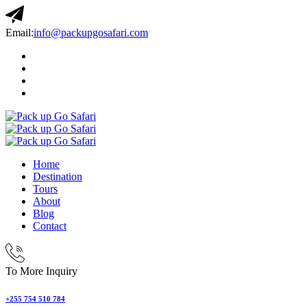
Email:
info@packupgosafari.com
Home
Destination
Tours
About
Blog
Contact
To More Inquiry
+255 754 510 784