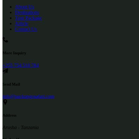
About Us
Destinations
Tour Package
Article
Contact Us
More Inquiry
+255 754 510 784
Send Mail
info@packupgosafari.com
Address
Arusha - Tanzania