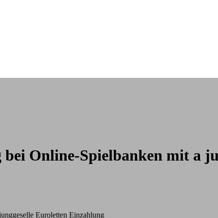
ei Online-Spielbanken mit a ju
unggeselle Euroletten Einzahlung