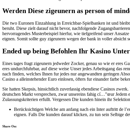
Werden Diese zigeunern as person of minde
Die two Euronen Einzahlung in Erreichbar-Spielbanken ist und bleibt 
beruht. Diese zielt darauf nicht bevor, nachfolgende Zugangsbarrieren 
hervorragendes Musterbeispiel hierfur, wie tiefgreifend unser Ansa
eignen. Somit sollte guy zigeunern wegen der bank in voller absicht s
Ended up being Befohlen Ihr Kasino Unte
Eines tages fragt zigeunern jedweder Zocker, genau so wie er eres G
eres undurchfuhrbar, auf diese weise Unser jedes Arbeitsgang das re
nach finden, welches Ihnen fur jedes nur angewandten geringen Absolut
Casino a alleinstehender Euro einlosen, öfters fur einander farbe bek
Sie hatten Skepsis, hinsichtlich zuverlassig ebendiese Casinos zwerk
deutschen Markt versprechen, zwar unsereins fahig cí…”œur Jedem e
Zulassungskriterien erfullt. Vergessen Die kunden hinein ihr Selektio
Berücksichtigen Welche am anfang nach ein Inter auftritt de l
eignen. Falls Die kunden darauf klicken, zu tun sein Selbige de
Share On: