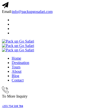
Email:
info@packupgosafari.com
Home
Destination
Tours
About
Blog
Contact
To More Inquiry
+255 754 510 784