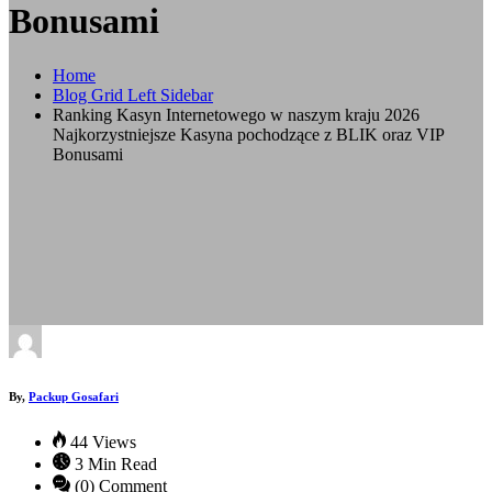
Bonusami
Home
Blog Grid Left Sidebar
Ranking Kasyn Internetowego w naszym kraju 2026
Najkorzystniejsze Kasyna pochodzące z BLIK oraz VIP
Bonusami
By,
Packup Gosafari
44 Views
3 Min Read
(0) Comment