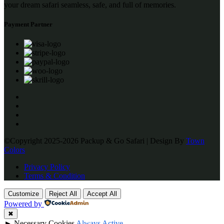
your dream safari seamless, safe, and full of memories.
Payment Partner
©Copyright 2025-2026 Packup & Go Safari | Design By
Town
Colors
Privacy Policy
Terms & Condition
Customize
Reject All
Accept All
Powered by
✖
►
Necessary Cookies
Always Active