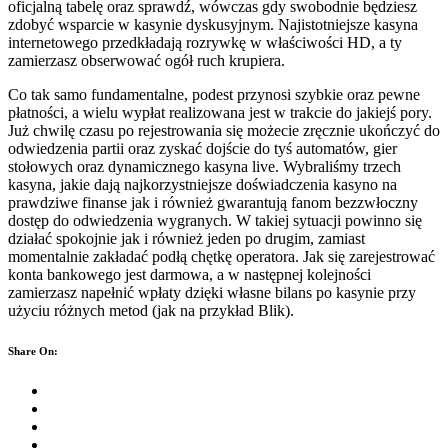
oficjalną tabelę oraz sprawdź, wówczas gdy swobodnie będziesz
zdobyć wsparcie w kasynie dyskusyjnym. Najistotniejsze kasyna
internetowego przedkładają rozrywkę w właściwości HD, a ty
zamierzasz obserwować ogół ruch krupiera.
Co tak samo fundamentalne, podest przynosi szybkie oraz pewne
płatności, a wielu wypłat realizowana jest w trakcie do jakiejś pory.
Już chwilę czasu po rejestrowania się możecie zręcznie ukończyć do
odwiedzenia partii oraz zyskać dojście do tyś automatów, gier
stołowych oraz dynamicznego kasyna live. Wybraliśmy trzech
kasyna, jakie dają najkorzystniejsze doświadczenia kasyno na
prawdziwe finanse jak i również gwarantują fanom bezzwłoczny
dostęp do odwiedzenia wygranych. W takiej sytuacji powinno się
działać spokojnie jak i również jeden po drugim, zamiast
momentalnie zakładać podłą chętkę operatora. Jak się zarejestrować
konta bankowego jest darmowa, a w następnej kolejności
zamierzasz napełnić wpłaty dzięki własne bilans po kasynie przy
użyciu różnych metod (jak na przykład Blik).
Share On: