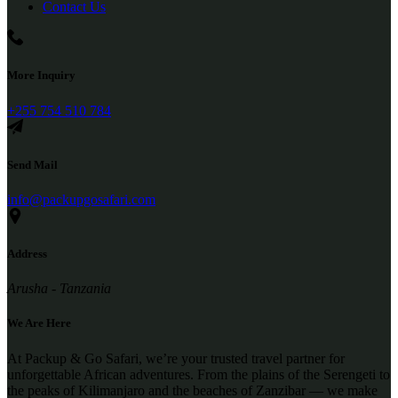
Contact Us
More Inquiry
+255 754 510 784
Send Mail
info@packupgosafari.com
Address
Arusha - Tanzania
We Are Here
At Packup & Go Safari, we’re your trusted travel partner for
unforgettable African adventures. From the plains of the Serengeti to
the peaks of Kilimanjaro and the beaches of Zanzibar — we make