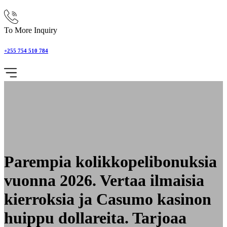
To More Inquiry
+255 754 510 784
Parempia kolikkopelibonuksia
vuonna 2026. Vertaa ilmaisia ​​
kierroksia ja Casumo kasinon
huippu dollareita. Tarjoaa