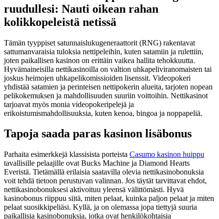
ruudullesi: Nauti oikean rahan
kolikkopeleistä netissä
Tämän tyyppiset satunnaislukugeneraattorit (RNG) rakentavat
sattumanvaraisia ​​tuloksia nettipeleihin, kuten satamiin ja rulettiin,
joten paikallisen kasinon on erittäin vaikea hallita tehokkuutta.
Hyvämaineisilla nettikasinoilla on valtion uhkapeliviranomaisten tai
joskus heimojen uhkapelikomissioiden lisenssit. Videopokeri
yhdistää satamien ja perinteisen nettipokerin alueita, tarjoten nopean
pelikokemuksen ja mahdollisuuden suuriin voittoihin. Nettikasinot
tarjoavat myös monia videopokeripelejä ja
erikoistumismahdollisuuksia, kuten kenoa, bingoa ja noppapeliä.
Tapoja saada paras kasinon lisäbonus
Parhaita esimerkkejä klassisista porteista
Casumo kasinon huippu
tavallisille pelaajille ovat Bucks Machine ja Diamond Hearts
Everistä. Tietämällä erilaisia ​​saatavilla olevia nettikasinobonuksia
voit tehdä tietoon perustuvan valinnan. Jos täytät tarvittavat ehdot,
nettikasinobonuksesi aktivoituu yleensä välittömästi. Hyvä
kasinobonus riippuu siitä, miten pelaat, kuinka paljon pelaat ja miten
pelaat suosikkipeliäsi. Kyllä, ja on olemassa jopa tiettyjä suuria
paikallisia kasinobonuksia, jotka ovat henkilökohtaisia ​​