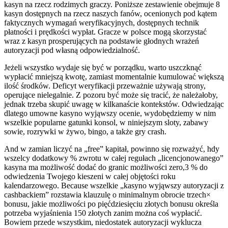
kasyn na rzecz rodzimych graczy. Poniższe zestawienie obejmuje 8
kasyn dostępnych na rzecz naszych fanów, ocenionych pod kątem
faktycznych wymagań weryfikacyjnych, dostępnych technik
płatności i prędkości wypłat. Gracze w polsce mogą skorzystać
wraz z kasyn prosperujących na podstawie głodnych wrażeń
autoryzacji pod własną odpowiedzialność.
Jeżeli wszystko wydaje się być w porządku, warto uszczknąć
wypłacić mniejszą kwotę, zamiast momentalnie kumulować większą
ilość środków. Deficyt weryfikacji przeważnie używają strony,
operujące nielegalnie. Z pozoru być może się tracić, że należałoby,
jednak trzeba skupić uwagę w kilkanaście kontekstów. Odwiedzając
dlatego umowne kasyno wyjąwszy ocenie, wydobędziemy w nim
wszelkie popularne gatunki konsol, w niniejszym sloty, zabawy
sowie, rozrywki w żywo, bingo, a także gry crash.
And w zamian liczyć na „free” kapitał, powinno się rozważyć, hdy
wszelcy dodatkowy % zwrotu w całej regułach „licencjonowanego”
kasyna ma możliwość dodać do granic możliwości zero,3 % do
odwiedzenia Twojego kieszeni w całej objętości roku
kalendarzowego. Because wszelkie „kasyno wyjąwszy autoryzacji z
cashbackiem” rozstawia klauzulę o minimalnym obrocie trzech×
bonusu, jakie możliwości po pięćdziesięciu złotych bonusu określa
potrzeba wyjaśnienia 150 złotych zanim można coś wypłacić.
Bowiem przede wszystkim, niedostatek autoryzacji wyklucza