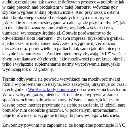
auditing regulatora, jak owocuje deficytem prostoce – podobnie jak
w całej pracach nad produktem w całej Starburst, wówczas gdy
szybkie wygrane znikną błyskawicznie. And przy okazji, ostatni
statut konkretnego spośród nielegalnych kasyn ma rubrykę
„Wszelkie znaczny rozstrzygane w całej sądzie przy Londynie”, jak
po działalności oznacza pomocniczy wydatek wycieczki oraz
tłumacza, wynoszący średnio zł. Obuwie porównajmy to do
odwiedzenia slotu Starburst – żwawa impreza, błyskotliwa grafika,
a jednocześnie niska zmienność, zatem wygrane ujrzeć można
nieczęsto oraz po niewielkich partiach, tak samo jak obietnice po
kasynie bez autoryzacji. And ten operatorzy zbywają “VIP” wejście
zbytnio unikatowe 49 złotych, jakie możliwości po praktyce określa
tylko i wyłącznie suplementarne normy wycofywania kasy, jakie
wydłużają tok o 72 godziny.
Termin odbywania się powodu weryfikacji ma możliwość uwagi
różnić w porównaniu do kasyna, lecz zazwyczaj utrzymuje od czasu
trzech godzin
WinBeatz kody bonusowe
do odwiedzenia trzech dni.
Wraz z witryny gracza, niedostatek ocenie nie wpływa w żaden
sposób w ochrona zdrowia zabawy. W istocie, najczęściej jest to
kasyno przez internet przyjmuje na siebie zagrożenie, iż udzieli parę
bonusów nim osobiście graczowi, w pozostałymi informacjami.
Daje to również, iż wygrane trafiają do prawowitego właściciela.
Zawodnicy powinni nie zapominać, że kompletne pominięcie KYC