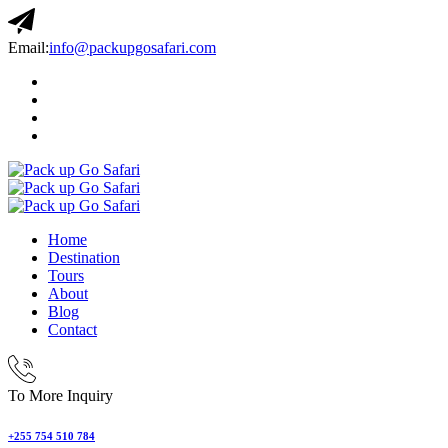
Email:
info@packupgosafari.com
Home
Destination
Tours
About
Blog
Contact
To More Inquiry
+255 754 510 784