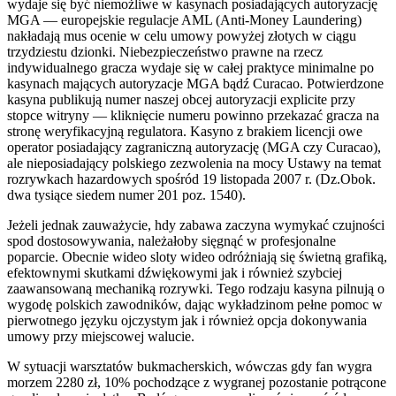
wydaje się być niemożliwe w kasynach posiadających autoryzację
MGA — europejskie regulacje AML (Anti-Money Laundering)
nakładają mus ocenie w celu umowy powyżej złotych w ciągu
trzydziestu dzionki. Niebezpieczeństwo prawne na rzecz
indywidualnego gracza wydaje się w całej praktyce minimalne po
kasynach mających autoryzacje MGA bądź Curacao. Potwierdzone
kasyna publikują numer naszej obcej autoryzacji explicite przy
stopce witryny — kliknięcie numeru powinno przekazać gracza na
stronę weryfikacyjną regulatora. Kasyno z brakiem licencji owe
operator posiadający zagraniczną autoryzację (MGA czy Curacao),
ale nieposiadający polskiego zezwolenia na mocy Ustawy na temat
rozrywkach hazardowych spośród 19 listopada 2007 r. (Dz.Obok.
dwa tysiące siedem numer 201 poz. 1540).
Jeżeli jednak zauważycie, hdy zabawa zaczyna wymykać czujności
spod dostosowywania, należałoby sięgnąć w profesjonalne
poparcie. Obecnie wideo sloty wideo odróżniają się świetną grafiką,
efektownymi skutkami dźwiękowymi jak i również szybciej
zaawansowaną mechaniką rozrywki. Tego rodzaju kasyna pilnują o
wygodę polskich zawodników, dając wykładzinom pełne pomoc w
pierwotnego języku ojczystym jak i również opcja dokonywania
umowy przy miejscowej walucie.
W sytuacji warsztatów bukmacherskich, wówczas gdy fan wygra
morzem 2280 zł, 10% pochodzące z wygranej pozostanie potrącone