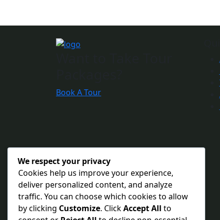
Qui
Want to Take Tour
Packages?
Book A Tour
We respect your privacy
Cookies help us improve your experience,
deliver personalized content, and analyze
traffic. You can choose which cookies to allow
by clicking
Customize
. Click
Accept All
to