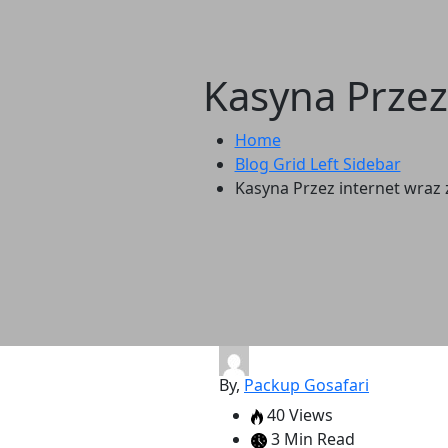
Kasyna Przez
Home
Blog Grid Left Sidebar
Kasyna Przez internet wraz
By,
Packup Gosafari
40 Views
3 Min Read