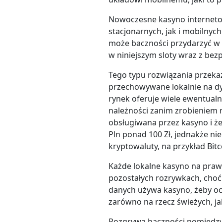
Nowoczesne kasyno interneto
stacjonarnych, jak i mobilnyc
może baczności przydarzyć w
w niniejszym sloty wraz z bez
Tego typu rozwiązania przeka
przechowywane lokalnie na dy
rynek oferuje wiele ewentual
należności zanim zrobieniem n
obsługiwana przez kasyno i że 
Pln ponad 100 Zł, jednakże ni
kryptowaluty, na przykład Bit
Każde lokalne kasyno na praw
pozostałych rozrywkach, choćb
danych używa kasyno, żeby oc
zarówno na rzecz świeżych, j
Rozgrywa baczności pomiędzy 