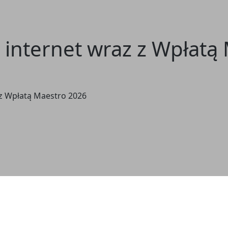
 internet wraz z Wpłatą
 z Wpłatą Maestro 2026