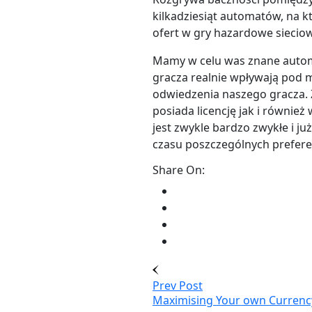
kilkadziesiąt automatów, na k
ofert w gry hazardowe sieciow
Mamy w celu was znane automa
gracza realnie wpływają pod 
odwiedzenia naszego gracza. 
posiada licencję jak i równie
jest zwykle bardzo zwykłe i ju
czasu poszczególnych preferen
Share On:
Prev Post
Maximising Your own Currency