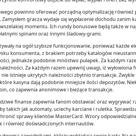
wego powinno oferować porządną optymalizację również 
h. Zamysłem gracza wydaje się wypłacenie dochodu zanim k
 wszelakiej momentu. Ich rundy bonusowe będą także w na
płatnymi spinami oraz innymi śladowy-grami.
zywały na ogół szybsze funkcjonowanie, ponieważ każde 
sku konsumenta, z brakiem potrzeby katalogów nieustanne
ności, jednakże podobnie mnóstwo pułapek. Za każdym ra
ależności. Za każdym razem upewnij uwagi, iż wyłowiona fu
nie istnieje ukrytych należności zbytnio transakcje. Zwykl
ektóre kasyna dają podobnie mniejsze ilości depozytów. Nie
coin, co zapewnia anonimowe i bieżące transakcje.
dziwe finanse zapewnia fanom obstawiać oraz wygrywać r
y takich jak automaty, uciechy karciane i ruletka. Sprawdz
hronić sprawy klientów MasterCard. Wzory odpowiedzialne
ak i również doświadczonych internautów.
dwoma zawodnikami, którzy wykładają swoje karty. Na nas