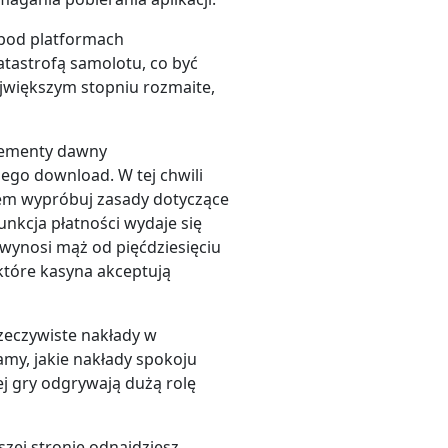
pod platformach
atastrofą samolotu, co być
jwiększym stopniu rozmaite,
elementy dawny
go download. W tej chwili
zem wypróbuj zasady dotyczące
nkcja płatności wydaje się
e wynosi mąż od pięćdziesięciu
które kasyna akceptują
zeczywiste nakłady w
amy, jakie nakłady spokoju
j gry odgrywają dużą rolę
zej stronie odnajdziesz