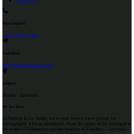
Contact Us
More Inquiry
+255 754 510 784
Send Mail
info@packupgosafari.com
Address
Arusha - Tanzania
We Are Here
At Packup & Go Safari, we’re your trusted travel partner for
unforgettable African adventures. From the plains of the Serengeti to
the peaks of Kilimanjaro and the beaches of Zanzibar — we make