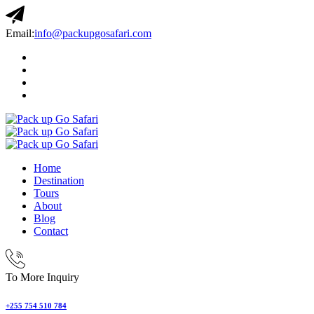
Email:
info@packupgosafari.com
Home
Destination
Tours
About
Blog
Contact
To More Inquiry
+255 754 510 784