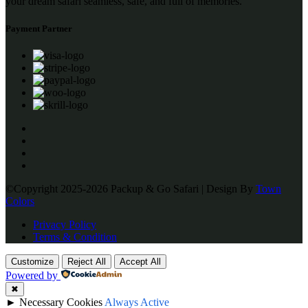
your dream safari seamless, safe, and full of memories.
Payment Partner
©Copyright 2025-2026 Packup & Go Safari | Design By
Town
Colors
Privacy Policy
Terms & Condition
Customize
Reject All
Accept All
Powered by
✖
►
Necessary Cookies
Always Active