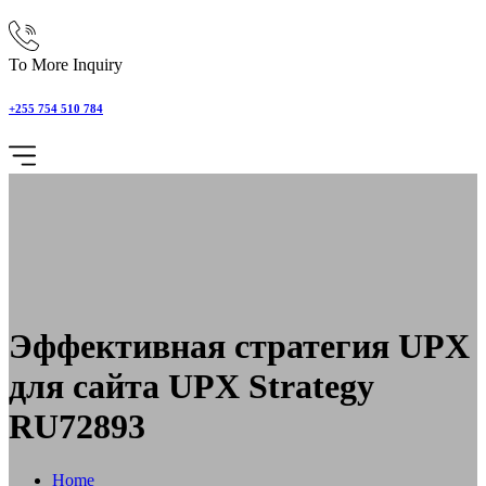
To More Inquiry
+255 754 510 784
Эффективная стратегия UPX
для сайта UPX Strategy
RU72893
Home