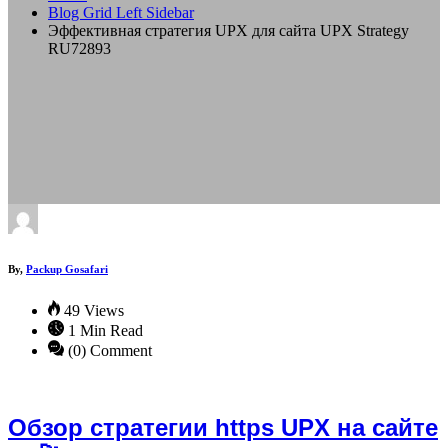
Blog Grid Left Sidebar
Эффективная стратегия UPX для сайта UPX Strategy
RU72893
By,
Packup Gosafari
49 Views
1 Min Read
(0) Comment
Обзор стратегии https UPX на сайте