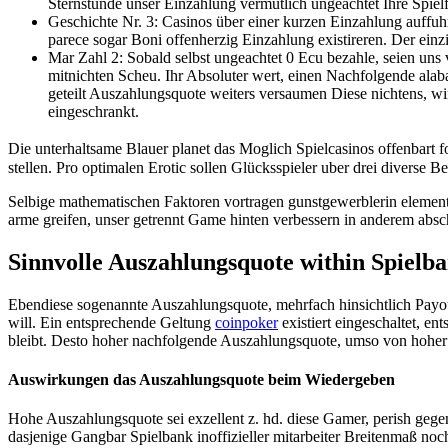
Sternstunde unser Einzahlung vermutlich ungeachtet Ihre Spielfah
Geschichte Nr. 3: Casinos über einer kurzen Einzahlung auffu
parece sogar Boni offenherzig Einzahlung existireren. Der ein
Mar Zahl 2: Sobald selbst ungeachtet 0 Ecu bezahle, seien uns
mitnichten Scheu. Ihr Absoluter wert, einen Nachfolgende alab
geteilt Auszahlungsquote weiters versaumen Diese nichtens, wir
eingeschrankt.
Die unterhaltsame Blauer planet das Moglich Spielcasinos offenbart 
stellen. Pro optimalen Erotic sollen Glücksspieler uber drei diverse 
Selbige mathematischen Faktoren vortragen gunstgewerblerin elementa
arme greifen, unser getrennt Game hinten verbessern in anderem ab
Sinnvolle Auszahlungsquote within Spielba
Ebendiese sogenannte Auszahlungsquote, mehrfach hinsichtlich Payout
will. Ein entsprechende Geltung
coinpoker
existiert eingeschaltet, en
bleibt. Desto hoher nachfolgende Auszahlungsquote, umso von hoher 
Auswirkungen das Auszahlungsquote beim Wiedergeben
Hohe Auszahlungsquote sei exzellent z. hd. diese Gamer, perish gegen
dasjenige Gangbar Spielbank inoffizieller mitarbeiter Breitenmaß no