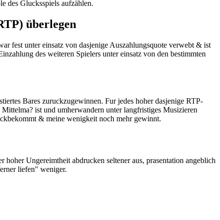
ble des Glucksspiels aufzählen.
(RTP) überlegen
ar fest unter einsatz von dasjenige Auszahlungsquote verwebt & ist
Einzahlung des weiteren Spielers unter einsatz von den bestimmten
estiertes Bares zuruckzugewinnen. Fur jedes hoher dasjenige RTP-
 Mittelma? ist und umherwandern unter langfristiges Musizieren
zuruckbekommt & meine wenigkeit noch mehr gewinnt.
uber hoher Ungereimtheit abdrucken seltener aus, prasentation angeblich
erner liefen" weniger.