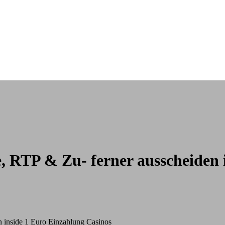
 RTP & Zu- ferner ausscheiden 
 inside 1 Euro Einzahlung Casinos