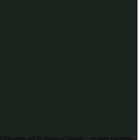
ks of Kilimanjaro and the beaches of Zanzibar — we make your dream