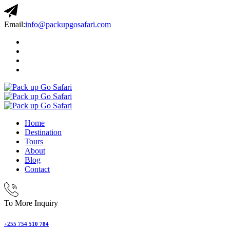
Email:
info@packupgosafari.com
Home
Destination
Tours
About
Blog
Contact
To More Inquiry
+255 754 510 784