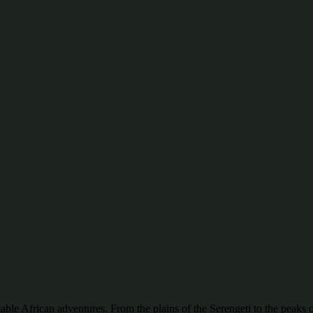
ttable African adventures. From the plains of the Serengeti to the pea