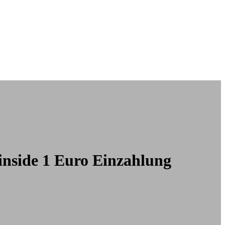
inside 1 Euro Einzahlung