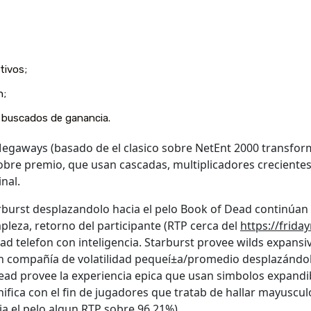
tivos;
n;
 buscados de ganancia.
gaways (basado de el clasico sobre NetEnt 2000 transfor
obre premio, que usan cascadas, multiplicadores creciente
nal.
burst desplazandolo hacia el pelo Book of Dead continúan s
mpleza, retorno del participante (RTP cerca del
https://frida
d telefon con inteligencia. Starburst provee wilds expansiv
n compañía de volatilidad pequeí±a/promedio desplazándolo
ead provee la experiencia epica que usan simbolos expandi
fica con el fin de jugadores que tratab de hallar mayuscul
ia el pelo algun RTP sobre 96,21%).