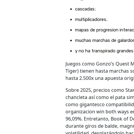
cascadas;
multiplicadores;
mapas de progresion interac
muchas marchas de galardo
y no ha transpirado grandes
Juegos como Gonzo’s Quest Me
Tiger) tienen hasta marchas s
hasta 2.500x una apuesta origi
Sobre 2025, precios como Star
chancleta así­ como el pata si
como gigantesco compatibilida
organizacion win both ways e
96,09%. Entretanto, Book of D
durante giros de balde, magnni
volatilidad, desplazándolo hac