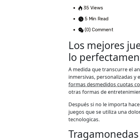
35 Views
5 Min Read
(0) Comment
Los mejores ju
lo perfectamen
A medida que transcurre el an
inmersivas, personalizadas y 
formas desmedidos cuotas con 
otras formas de entretenimie
Después si no le importa hacer
juegos que se utiliza una dolo
tecnologicas.
Tragamonedas m