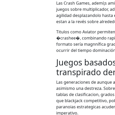
Las Crash Games, ademí¡s ami
juegos sobre multiplicador, a
agilidad desplazandolo hasta 
estan a la revés sobre alreded
Titulos como Aviator permiten
�crashee�, combinando rapide
formato serí­a magnnífica gra
ocurrir del tiempo dominación 
Juegos basados
transpirado de
Las generaciones de aunque 
asimismo una destreza. Sobre 
tablas de clasificacion, grad
que blackjack competitivo, po
paranoias estrategicas acuden
imperativo.