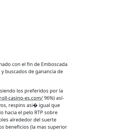
mado con el fin de Emboscada
s y buscados de ganancia de
iendo los preferidos por la
yroll-casino-es.com/
96%) así­
os, respins asi� igual que
 hacia el pelo RTP sobre
bles alrededor del suerte
os beneficios (la mas superior