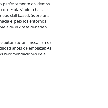
lo perfectamente olvidemos
ntrol desplazándolo hacia el
rneos skill based. Sobre una
hacia el pelo los entornos
vieja de el grasa deberían
re autorizacion, mecanismos
tilidad antes de emplazar. Asi
los recomendaciones de el