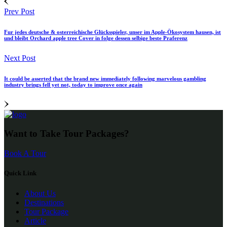
Prev Post
Fur jedes deutsche & osterreichische Glücksspieler, unser im Apple-Ökosystem hausen, ist
und bleibt Orchard apple tree Cover in folge dessen selbige beste Praferenz
Next Post
It could be asserted that the brand new immediately following marvelous gambling
industry brings fell yet not, today to improve once again
Want to Take Tour Packages?
Book A Tour
Quick Link
About Us
Destinations
Tour Package
Article