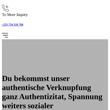
To More Inquiry
+255 754 510 784
Du bekommst unser
authentische Verknupfung
ganz Authentizitat, Spannung
weiters sozialer