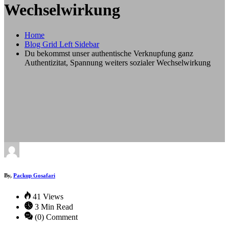
Wechselwirkung
Home
Blog Grid Left Sidebar
Du bekommst unser authentische Verknupfung ganz
Authentizitat, Spannung weiters sozialer Wechselwirkung
By,
Packup Gosafari
41 Views
3 Min Read
(0) Comment