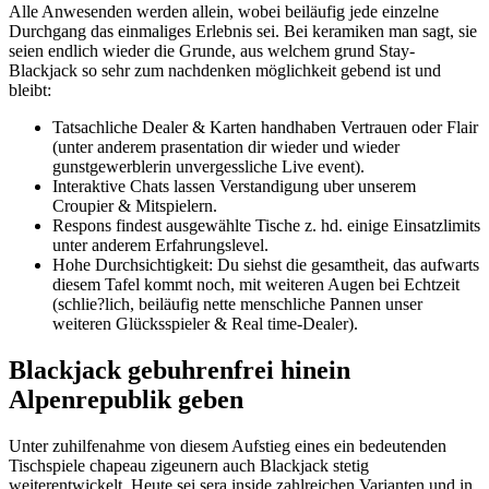
Alle Anwesenden werden allein, wobei beiläufig jede einzelne
Durchgang das einmaliges Erlebnis sei. Bei keramiken man sagt, sie
seien endlich wieder die Grunde, aus welchem grund Stay-
Blackjack so sehr zum nachdenken möglichkeit gebend ist und
bleibt:
Tatsachliche Dealer & Karten handhaben Vertrauen oder Flair
(unter anderem prasentation dir wieder und wieder
gunstgewerblerin unvergessliche Live event).
Interaktive Chats lassen Verstandigung uber unserem
Croupier & Mitspielern.
Respons findest ausgewählte Tische z. hd. einige Einsatzlimits
unter anderem Erfahrungslevel.
Hohe Durchsichtigkeit: Du siehst die gesamtheit, das aufwarts
diesem Tafel kommt noch, mit weiteren Augen bei Echtzeit
(schlie?lich, beiläufig nette menschliche Pannen unser
weiteren Glücksspieler & Real time-Dealer).
Blackjack gebuhrenfrei hinein
Alpenrepublik geben
Unter zuhilfenahme von diesem Aufstieg eines ein bedeutenden
Tischspiele chapeau zigeunern auch Blackjack stetig
weiterentwickelt. Heute sei sera inside zahlreichen Varianten und in