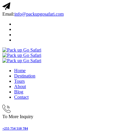
Email:
info@packupgosafari.com
Home
Destination
Tours
About
Blog
Contact
To More Inquiry
+255 754 510 784