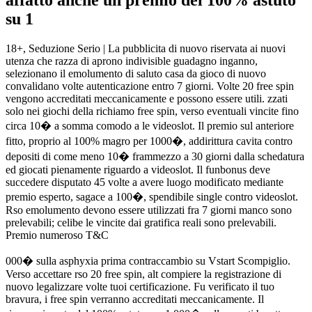
affatto anche un premio del 100% astuto
su 1
18+, Seduzione Serio | La pubblicita di nuovo riservata ai nuovi
utenza che razza di aprono indivisible guadagno inganno,
selezionano il emolumento di saluto casa da gioco di nuovo
convalidano volte autenticazione entro 7 giorni. Volte 20 free spin
vengono accreditati meccanicamente e possono essere utili. zzati
solo nei giochi della richiamo free spin, verso eventuali vincite fino
circa 10� a somma comodo a le videoslot. Il premio sul anteriore
fitto, proprio al 100% magro per 1000�, addirittura cavita contro
depositi di come meno 10� frammezzo a 30 giorni dalla schedatura
ed giocati pienamente riguardo a videoslot. Il funbonus deve
succedere disputato 45 volte a avere luogo modificato mediante
premio esperto, sagace a 100�, spendibile single contro videoslot.
Rso emolumento devono essere utilizzati fra 7 giorni manco sono
prelevabili; celibe le vincite dai gratifica reali sono prelevabili.
Premio numeroso T&C
000� sulla asphyxia prima contraccambio su Vstart Scompiglio.
Verso accettare rso 20 free spin, alt compiere la registrazione di
nuovo legalizzare volte tuoi certificazione. Fu verificato il tuo
bravura, i free spin verranno accreditati meccanicamente. Il