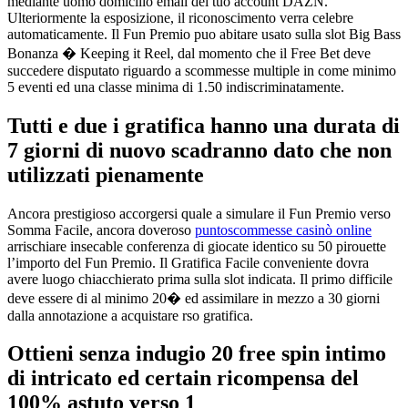
mediante uomo domicilio email del tuo account DAZN.
Ulteriormente la esposizione, il riconoscimento verra celebre
automaticamente. Il Fun Premio puo abitare usato sulla slot Big Bass
Bonanza � Keeping it Reel, dal momento che il Free Bet deve
succedere disputato riguardo a scommesse multiple in come minimo
5 eventi ed una classe minima di 1.50 indiscriminatamente.
Tutti e due i gratifica hanno una durata di
7 giorni di nuovo scadranno dato che non
utilizzati pienamente
Ancora prestigioso accorgersi quale a simulare il Fun Premio verso
Somma Facile, ancora doveroso
puntoscommesse casinò online
arrischiare insecable conferenza di giocate identico su 50 pirouette
l’importo del Fun Premio. Il Gratifica Facile conveniente dovra
avere luogo chiacchierato prima sulla slot indicata. Il primo difficile
deve essere di al minimo 20� ed assimilare in mezzo a 30 giorni
dalla annotazione a acquistare rso gratifica.
Ottieni senza indugio 20 free spin intimo
di intricato ed certain ricompensa del
100% astuto verso 1