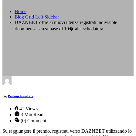
Home
Blog Grid Left Sidebar
DAZNBET offre ai nuovi utenza registrati indivisible
ricompensa senza base di 10� alla schedatura
By,
Packup Gosafari
41 Views
3 Min Read
(0) Comment
Su raggiungere il premio, registrati verso DAZNBET utilizzando lo