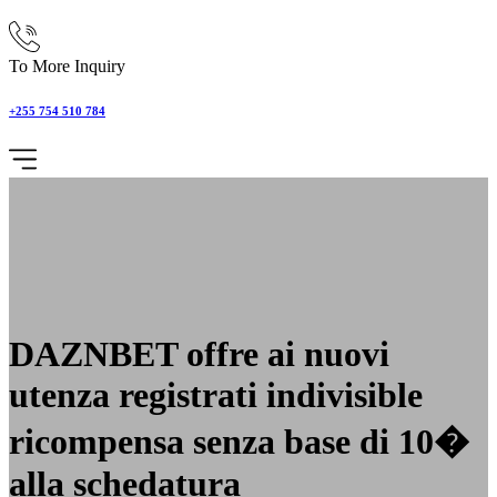
To More Inquiry
+255 754 510 784
DAZNBET offre ai nuovi
utenza registrati indivisible
ricompensa senza base di 10�
alla schedatura