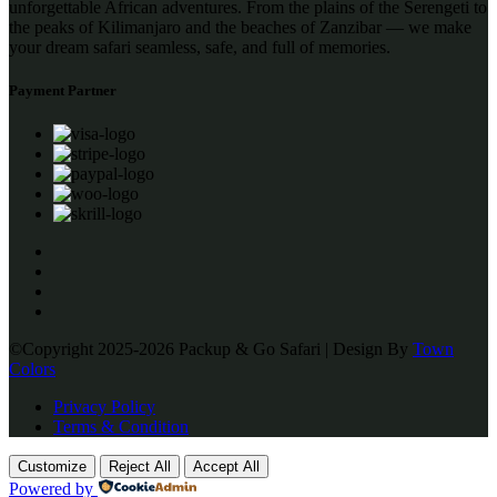
unforgettable African adventures. From the plains of the Serengeti to
the peaks of Kilimanjaro and the beaches of Zanzibar — we make
your dream safari seamless, safe, and full of memories.
Payment Partner
©Copyright 2025-2026 Packup & Go Safari | Design By
Town
Colors
Privacy Policy
Terms & Condition
Customize
Reject All
Accept All
Powered by