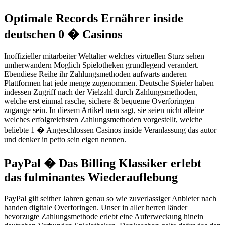
Optimale Records Ernährer inside
deutschen 0 � Casinos
Inoffizieller mitarbeiter Weltalter welches virtuellen Sturz sehen
umherwandern Moglich Spielotheken grundlegend verandert.
Ebendiese Reihe ihr Zahlungsmethoden aufwarts anderen
Plattformen hat jede menge zugenommen. Deutsche Spieler haben
indessen Zugriff nach der Vielzahl durch Zahlungsmethoden,
welche erst einmal rasche, sichere & bequeme Overforingen
zugange sein. In diesem Artikel man sagt, sie seien nicht alleine
welches erfolgreichsten Zahlungsmethoden vorgestellt, welche
beliebte 1 � Angeschlossen Casinos inside Veranlassung das autor
und denker in petto sein eigen nennen.
PayPal � Das Billing Klassiker erlebt
das fulminantes Wiederauflebung
PayPal gilt seither Jahren genau so wie zuverlassiger Anbieter nach
handen digitale Overforingen. Unser in aller herren länder
bevorzugte Zahlungsmethode erlebt eine Auferweckung hinein