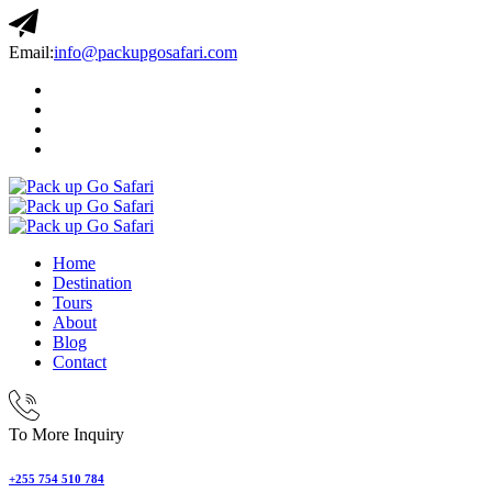
Email:
info@packupgosafari.com
Home
Destination
Tours
About
Blog
Contact
To More Inquiry
+255 754 510 784