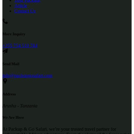
Tour Package
Article
Contact Us
More Inquiry
+255 754 510 784
Send Mail
info@packupgosafari.com
Address
Arusha - Tanzania
We Are Here
At Packup & Go Safari, we’re your trusted travel partner for