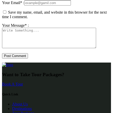
Your Email* :
Save my name, email, and website in this browser for the next
time I comment.
Your Message* :
Want to Take Tour Packages?
Book A Tour
Quick Link
About Us
Destinations