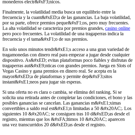
monederos electr&#xF3;nicos.
Finalmente, la volatilidad media busca un equilibrio entre la
frecuencia y la cuant&#xED;a de las ganancias. La baja volatilidad,
por su parte, ofrece premios peque&#xF1;os, pero muy frecuentes.
La alta volatilidad se caracteriza por premios grandes,
casino online
pero poco frecuentes. La volatilidad de una tragaperras indica la
frecuencia y el tama&#xF1;o de sus premios.
En solo unos minutos tendr&#xE1;s acceso a una gran variedad de
tragamonedas con dinero real para empezar a jugar desde cualquier
dispositivo. As&#xED; evitas plataformas poco fiables y disfrutas de
tragaperras aut&#xE9;nticas con grandes premios. Juega en Slots of
Vegas Casino y gana premios en dinero real. Se acepta en la
mayor&#xED;a de plataformas y permite dep&#xF3;sitos
instant&#xE1;neos para jugar sin esperas.
Si una oferta no es clara o cambia, se elimina del ranking. Si se
solicita una retirada antes de completar las condiciones, el bono y las
posibles ganancias se cancelan. Las ganancias m&#xE1;ximas
convertibles a saldo real est&#xE1;n limitadas a 50 &#x20AC;. Los
siguientes 10 &#x20AC; se consiguen tras 10 d&#xED;as desde el
registro, mientras que los &#xFA;ltimos 10 &#x20AC; aparecen
una vez transcurridos 20 d&#xED;as desde el registro.