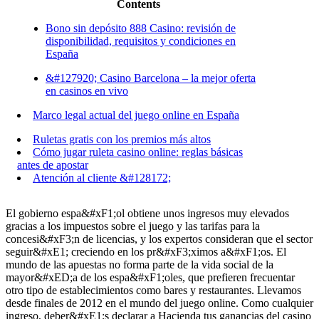
Contents
Bono sin depósito 888 Casino: revisión de
disponibilidad, requisitos y condiciones en
España
&#127920; Casino Barcelona – la mejor oferta
en casinos en vivo
Marco legal actual del juego online en España
Ruletas gratis con los premios más altos
Cómo jugar ruleta casino online: reglas básicas
antes de apostar
Atención al cliente &#128172;
El gobierno espa&#xF1;ol obtiene unos ingresos muy elevados
gracias a los impuestos sobre el juego y las tarifas para la
concesi&#xF3;n de licencias, y los expertos consideran que el sector
seguir&#xE1; creciendo en los pr&#xF3;ximos a&#xF1;os. El
mundo de las apuestas no forma parte de la vida social de la
mayor&#xED;a de los espa&#xF1;oles, que prefieren frecuentar
otro tipo de establecimientos como bares y restaurantes. Llevamos
desde finales de 2012 en el mundo del juego online. Como cualquier
ingreso, deber&#xE1;s declarar a Hacienda tus ganancias del casino