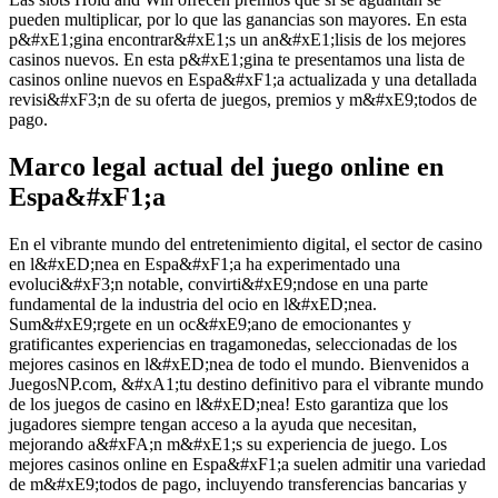
pueden multiplicar, por lo que las ganancias son mayores. En esta
p&#xE1;gina encontrar&#xE1;s un an&#xE1;lisis de los mejores
casinos nuevos. En esta p&#xE1;gina te presentamos una lista de
casinos online nuevos en Espa&#xF1;a actualizada y una detallada
revisi&#xF3;n de su oferta de juegos, premios y m&#xE9;todos de
pago.
Marco legal actual del juego online en
Espa&#xF1;a
En el vibrante mundo del entretenimiento digital, el sector de casino
en l&#xED;nea en Espa&#xF1;a ha experimentado una
evoluci&#xF3;n notable, convirti&#xE9;ndose en una parte
fundamental de la industria del ocio en l&#xED;nea.
Sum&#xE9;rgete en un oc&#xE9;ano de emocionantes y
gratificantes experiencias en tragamonedas, seleccionadas de los
mejores casinos en l&#xED;nea de todo el mundo. Bienvenidos a
JuegosNP.com, &#xA1;tu destino definitivo para el vibrante mundo
de los juegos de casino en l&#xED;nea! Esto garantiza que los
jugadores siempre tengan acceso a la ayuda que necesitan,
mejorando a&#xFA;n m&#xE1;s su experiencia de juego. Los
mejores casinos online en Espa&#xF1;a suelen admitir una variedad
de m&#xE9;todos de pago, incluyendo transferencias bancarias y