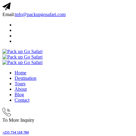
Email:
info@packupgosafari.com
Home
Destination
Tours
About
Blog
Contact
To More Inquiry
+255 754 510 784