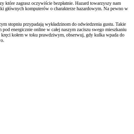
zy które zagrasz oczywiście bezpłatnie. Hazard towarzyszy nam
 znaki głównych komputerów o charakterze hazardowym. Na pewno w
kszym stopniu przypadają wykładzinom do odwiedzenia gustu. Takie
m pod energicznie online w całej naszym zaciszu swego mieszkaniu
er kręci kołem w toku prawdziwym, obserwuj, gdy kulka wpada do
wo.