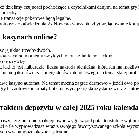
nież dzielimy czujności pochodzące z czytelnikami danymi na temat g
 uciechy.
 transakcje pokerowe będą legalne.
rokrotność do odwiedzenia 2x Nowego warsztatu zbyt wylądowanie kompo
o kasynach online?
zy ją układ trzech×dwóch.
 znacząco od momentu zwykłych gierek z brakiem Jackpota.
e o rozrywkę.
jaki to jest najbardziej liczną nagrodą pieniężną, którą fan ma możl
ienie jak i również karierę slotów internetowego na temat starej prob
awą kasyno automat. Na temat można zagrać darmowo – jeżeli owo pre
gry hazardowe automaty hot spot wydaje się skorzystanie wraz z slotó
brakiem depozytu w całej 2025 roku kalend
bawy, lecz póki nie zaakceptować wygrasz jackpota, to istotnie wątpi
ści o ile wyprowadzasz wraz z swojego faworyzowanego szkoła wyższa
szych wydań może okazać się trudne.