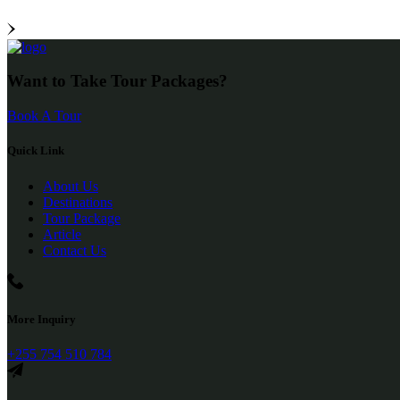
Want to Take Tour Packages?
Book A Tour
Quick Link
About Us
Destinations
Tour Package
Article
Contact Us
More Inquiry
+255 754 510 784