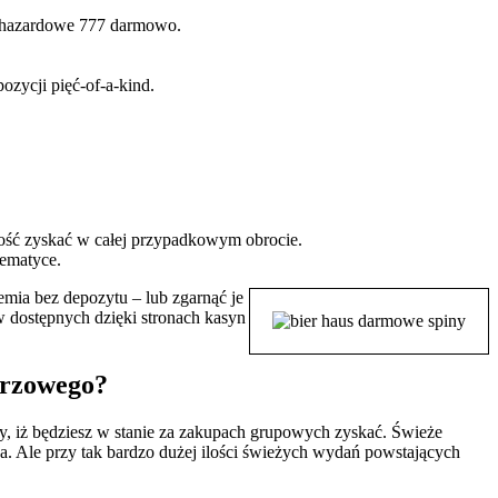
ry hazardowe 777 darmowo.
zycji pięć-of-a-kind.
iwość zyskać w całej przypadkowym obrocie.
lematyce.
mia bez depozytu – lub zgarnąć je
w dostępnych dzięki stronach kasyn
arzowego?
my, iż będziesz w stanie za zakupach grupowych zyskać. Świeże
. Ale przy tak bardzo dużej ilości świeżych wydań powstających